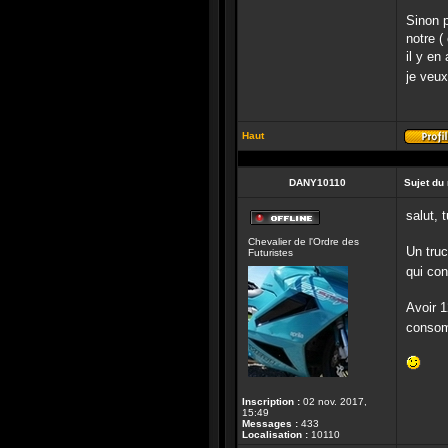
Sinon p
notre (
il y en 
je veux
Haut
DANY10110
Sujet du
salut, 
Hors-
Chevalier de l'Ordre des
ligne
Un truc
Futuristes
qui co
Avoir 1
consomm
Inscription :
02 nov. 2017,
15:49
Messages :
433
Localisation :
10110