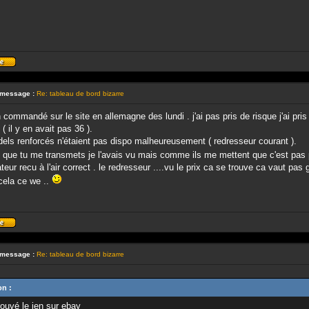
Profil
 message :
Re: tableau de bord bizarre
en commandé sur le site en allemagne des lundi . j'ai pas pris de risque j'ai pr
( il y en avait pas 36 ).
els renforcés n'étaient pas dispo malheureusement ( redresseur courant ).
i que tu me transmets je l'avais vu mais comme ils me mettent que c'est pas 
nateur recu à l'air correct . le redresseur ....vu le prix ca se trouve ca vaut pas 
 cela ce we ..
Profil
 message :
Re: tableau de bord bizarre
on :
trouvé le ien sur ebay