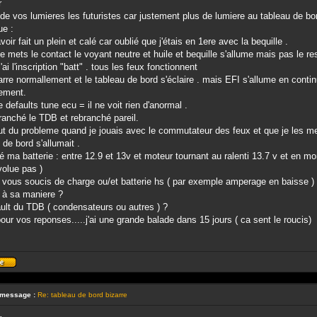
r
de vos lumieres les futuristes car justement plus de lumiere au tableau de bo
ue :
voir fait un plein et calé car oublié que j'étais en 1ere avec la bequille .
e mets le contact le voyant neutre et huile et bequille s'allume mais pas le re
'ai l'inscription "batt" . tous les feux fonctionnent
rre normallement et le tableau de bord s'éclaire . mais EFI s'allume en conti
ement.
e defaults tune ecu = il ne voit rien d'anormal .
branché le TDB et rebranché pareil.
t du probleme quand je jouais avec le commutateur des feux et que je les met
 de bord s'allumait .
sté ma batterie : entre 12.9 et 13v et moteur tournant au ralenti 13.7 v et en m
volue pas )
 vous soucis de charge ou/et batterie hs ( par exemple amperage en baisse ) e
 à sa maniere ?
ult du TDB ( condensateurs ou autres ) ?
our vos reponses.....j'ai une grande balade dans 15 jours ( ca sent le roucis)
Profil
 message :
Re: tableau de bord bizarre