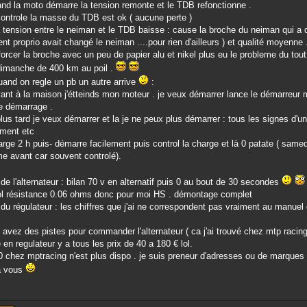
and la moto démarre la tension remonte et le TDB refonctionne .
ontrole la masse du TDB est ok ( aucune perte )
 tension entre le neiman et le TDB baisse : cause la broche du neiman qui a du
nt proprio avait changé le neiman ....pour rien d'ailleurs ) et qualité moyenne 
 forcer la broche avec un peu de papier alu et nikel plus eu le probleme du tout
 dimanche de 400 km au poil .
and on regle un pb un autre arrive
:
vant à la maison j'étteinds mon moteur . je veux démarrer lance le démarreur m
e démarrage .
lus tard je veux démarrer et la je ne peux plus démarrer : tous les signes d'une
ement etc
arge 2 h puis- démarre facilement puis control la charge et là 0 patate ( samedi
e avant car souvent controlé).
 de l'alternateur : bilan 70 v en alternatif puis 0 au bout de 30 secondes
rol résistance 0.06 ohms donc pour moi HS . démontage complet
 du régulateur : les chiffres que j'ai ne correspondent pas vraiment au manuel
 avez des pistes pour commander l'alternateur ( ca j'ai trouvé chez mtp racing
 en regulateur y a tous les prix de 40 a 180 € lol.
0 chez mptracing n'est plus dispo . je suis preneur d'adresses ou de marques
à vous