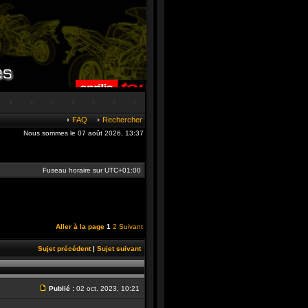
FAQ
Rechercher
Nous sommes le 07 août 2026, 13:37
Fuseau horaire sur
UTC+01:00
Aller à la page
1
2
Suivant
Sujet précédent
|
Sujet suivant
Publié :
02 oct. 2023, 10:21
Message