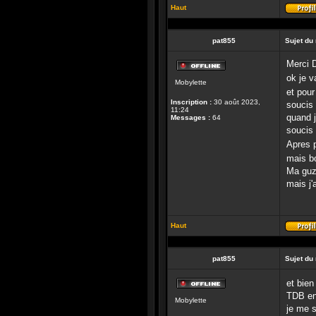
Haut
pat855
Sujet du
Merci 
Hors-
ok je v
Mobylette
ligne
et pour
Inscription :
30 août 2023,
soucis 
11:24
quand j
Messages :
64
soucis
Apres p
mais bo
Ma guz
mais j'
Haut
pat855
Sujet du
et bien
Hors-
TDB en 
Mobylette
ligne
je me s