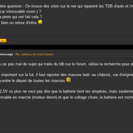
tite question : On trouve des sites sur le net qui reparent les TDB d'auto et mo
 car introuvable sinon ) ?
a ptete qui ont fait cela ?
 bien un retour d'infos
Profil
 message :
Re: tableau de bord bizarre
tu as pas mal de sujet qui traite du tdb sur le forum. utilise la recherche pou
 important sur la fut, il faut rajouter des masses batt- au châssis, car d'origine
ncentre le départ de toutes les masses
2,5V ou plus ne veut pas dire que la batterie tient les ampères, mais seuleme
able en marche (moteur éteint) et que le voltage chute, la batterie est mor