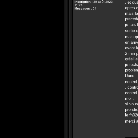
Inscription :
30 août 2023,
. et qu
11:24
apres c
Messages :
64
mais la
precede
je fais
sortie
mais qu
en arri
avant l
2 min p
grésill
je rech
problem
Donc
control
. cont
control
moi .
si vous
prendre
le fh02
merci 