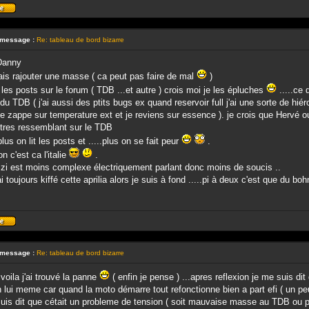
Profil
 message :
Re: tableau de bord bizarre
Danny
ais rajouter une masse ( ca peut pas faire de mal
)
 les posts sur le forum ( TDB ...et autre ) crois moi je les épluches
.....ce
du TDB ( j'ai aussi des ptits bugs ex quand reservoir full j'ai une sorte de hiér
e zappe sur temperature ext et je reviens sur essence ). je crois que Hervé o
 tres ressemblant sur le TDB
lus on lit les posts et .....plus on se fait peur
.
n c'est ca l'italie
.
zi est moins complexe électriquement parlant donc moins de soucis ..
ai toujours kiffé cette aprilia alors je suis à fond .....pi à deux c'est que du boh
Profil
 message :
Re: tableau de bord bizarre
 voila j'ai trouvé la panne
( enfin je pense ) ...apres reflexion je me suis di
lui meme car quand la moto démarre tout refonctionne bien a part efi ( un peu
uis dit que cétait un probleme de tension ( soit mauvaise masse au TDB ou p