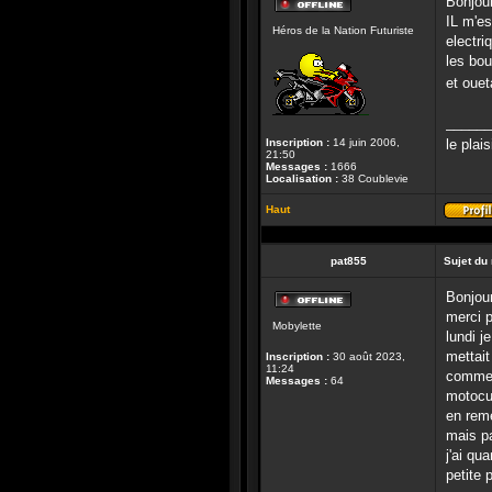
Bonjour
Hors-
IL m'es
Héros de la Nation Futuriste
ligne
electri
les bou
et ouet
______
Inscription :
14 juin 2006,
le plai
21:50
Messages :
1666
Localisation :
38 Coublevie
Haut
pat855
Sujet du
Bonjou
Hors-
merci p
Mobylette
ligne
lundi j
mettait
Inscription :
30 août 2023,
11:24
comme j
Messages :
64
motocul
en reme
mais pa
j'ai qu
petite 