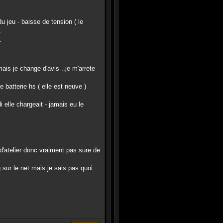
 jeu - baisse de tension ( le
.
.
ais je change d'avis ..je m'arrete
 batterie hs ( elle est neuve )
 elle chargeait - jamais eu le
 d'atelier donc vraiment pas sure de
 sur le net mais je sais pas quoi