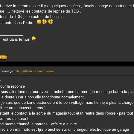
,
t arrivé la meme chose il y a quelques années , j'avais changé de batterie et 
que .... nettoyé les contacts de leprise du TDB ,
tons du TDB , contacteur de bequille.
aitrenté dans l'ordre .
___________
sir est dans le twin
Profil
 message :
Re: tableau de bord bizarre
r
our la reponse
e suis aller faire un tour avec ....acheter une batterie ( le message batt à la 
 le doute ) car sinon elle fonctionne normalement .
e sais que certaine batteries ont le bon voltage mais tiennent plus la charg
ture on a souvent le cas )
ttant le contact à la sortie du magasin tout était rentré dans l'ordre - pas tou
s tres rassurant
and meme changé la batterie . affaire à suivre
précision ma moto est tjrs branchée sur un chargeur électronique au garage