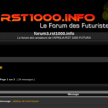
forum3.rst1000.info
Le forum des amateurs de l'APRILIA RST 1000 FUTURA
re
Page
1
sur
2
[ 29 messages ]
et
épondre au sujet
Message
 message :
tableau de bord bizarre