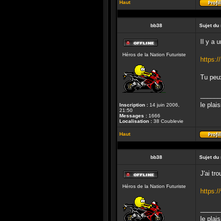
Haut
bb38
Sujet du
Il y a
Hors-
Héros de la Nation Futuriste
ligne
https:/
Tu peux
______
le plai
Inscription :
14 juin 2006,
21:50
Messages :
1666
Localisation :
38 Coublevie
Haut
bb38
Sujet du
J'ai tr
Hors-
Héros de la Nation Futuriste
ligne
https:/
______
le plai