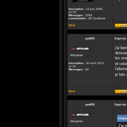
Inscription :
14 juin 2006,
21:50
Messages :
1666
Localisation :
38 Coublevie
Haut
pat855
Sujet du
j'ai bi
Hors-
dessus 
Mobylette
ligne
les mod
Inscription :
30 août 2023,
et celu
11:24
l'alter
Messages :
64
je fais
Haut
pat855
Sujet du
Citati
Hors-
Mobylette
ligne
J'ai 