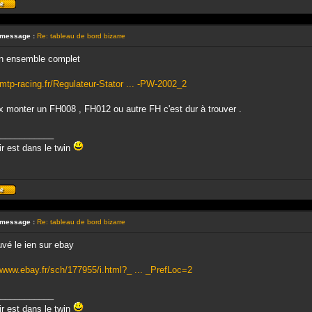
Profil
 message :
Re: tableau de bord bizarre
 un ensemble complet
/mtp-racing.fr/Regulateur-Stator ... -PW-2002_2
 monter un FH008 , FH012 ou autre FH c'est dur à trouver .
___________
sir est dans le twin
Profil
 message :
Re: tableau de bord bizarre
ouvé le ien sur ebay
/www.ebay.fr/sch/177955/i.html?_ ... _PrefLoc=2
___________
sir est dans le twin