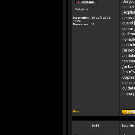
Bonjou
Hors-
besoin 
Mobylette
ligne
j'expliq
apres a
Inscription :
30 août 2023,
11:24
quand j
Messages :
64
de km j
je déma
normal
control
j'ai de
au debu
tableau
j'ai te
(ca n'é
d'apres
signale
ou defa
merci p
Haut
bb38
Sujet du