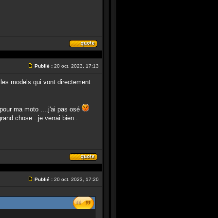
Répondre
en
citant
Publié :
20 oct. 2023, 17:13
le
Message
message
is les models qui vont directement
pour ma moto ....j'ai pas osé
grand chose . je verrai bien .
Répondre
en
citant
Publié :
20 oct. 2023, 17:20
le
Message
message