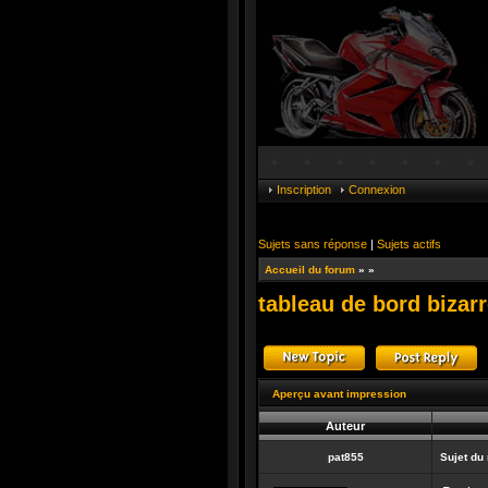
Inscription
Connexion
Sujets sans réponse
|
Sujets actifs
Accueil du forum
»
»
tableau de bord bizar
Publier un nouveau suj
R
Aperçu avant impression
Auteur
pat855
Sujet du