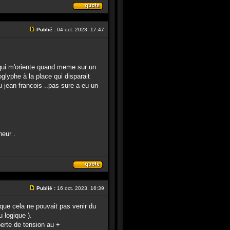
Répondre
en
citant
Publié :
04 oct. 2023, 17:47
le
Message
message
 qui m'oriente quand meme sur un
oglyphe à la place qui disparait
u jean francois ..pas sure a eu un
neur .
Répondre
en
citant
Publié :
16 oct. 2023, 16:39
le
Message
message
t que cela ne pouvait pas venir du
 logique ).
erte de tension au +