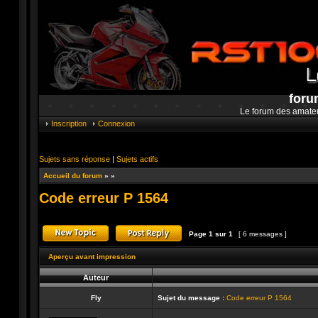
foru
Le forum des amate
Inscription
Connexion
Sujets sans réponse
|
Sujets actifs
Accueil du forum
»
»
Code erreur P 1564
Page
1
sur
1
[ 6 messages ]
Publier un nouveau sujet
Répondre au sujet
Aperçu avant impression
Auteur
Fly
Sujet du message :
Code erreur P 1564