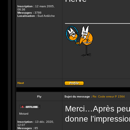
Inscription :
12 mars 2005,
08:36
Messages :
3786
Localisation :
Sud Ardèche
______________
Haut
Profil
Fly
Sujet du message :
Re: Code erreur P 1564
Merci…Après peut 
Hors-
Motard
ligne
donne l’impressio
Inscription :
13 déc. 2020,
12:07
Messages :
85