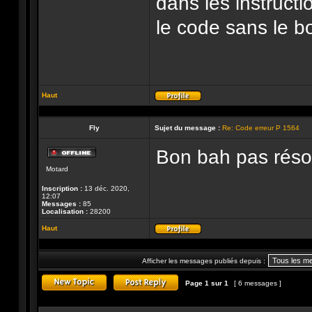
dans les instructio
le code sans le b
Haut
Profil
Fly
Sujet du message :
Re: Code erreur P 1564
Bon bah pas résol
Hors-
Motard
ligne
Inscription :
13 déc. 2020,
12:07
Messages :
85
Localisation :
28200
Haut
Profil
Afficher les messages publiés depuis :
Page
1
sur
1
[ 6 messages ]
Publier un nouveau sujet
Répondre au sujet