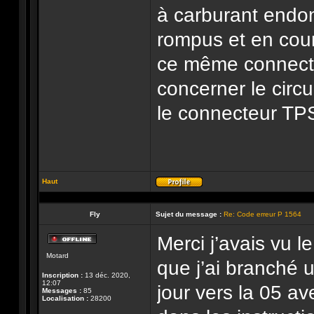
à carburant endom
rompus et en court
ce même connecte
concerner le circu
le connecteur TPS
Haut
Profil
Fly
Sujet du message :
Re: Code erreur P 1564
Merci j’avais vu l
Hors-
Motard
ligne
que j’ai branché u
Inscription :
13 déc. 2020,
12:07
jour vers la 05
Messages :
85
Localisation :
28200