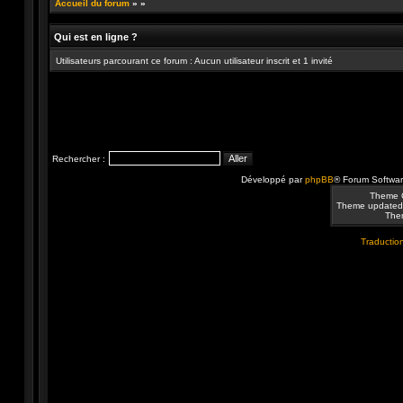
Accueil du forum
»
»
Qui est en ligne ?
Utilisateurs parcourant ce forum : Aucun utilisateur inscrit et 1 invité
Rechercher :
Développé par
phpBB
® Forum Softwa
Theme 
Theme updated
Them
Traduction