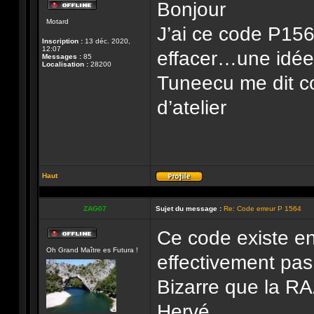
Bonjour
Hors-
Motard
ligne
J’ai ce code P15
Inscription :
13 déc. 2020,
12:07
effacer…une idée
Messages :
85
Localisation :
28200
Tuneecu me dit c
d’atelier
Haut
Profil
ZAG07
Sujet du message :
Re: Code erreur P 1564
Ce code existe en 
Hors-
Oh Grand Maître es Futura !
ligne
effectivement pas
Bizarre que la R
Hervé