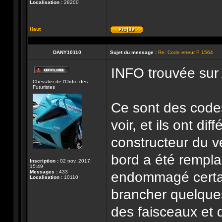
Localisation :
28200
Haut
Profil
DANY10110
Sujet du message :
Re: Code erreur P 1564
INFO trouvée sur
Hors-
Chevalier de l'Ordre des
ligne
Futuristes
Ce sont des cod
voir, et ils ont dif
constructeur du v
bord a été rempla
Inscription :
02 nov. 2017,
15:49
Messages :
433
endommagé certai
Localisation :
10110
brancher quelques
des faisceaux et 