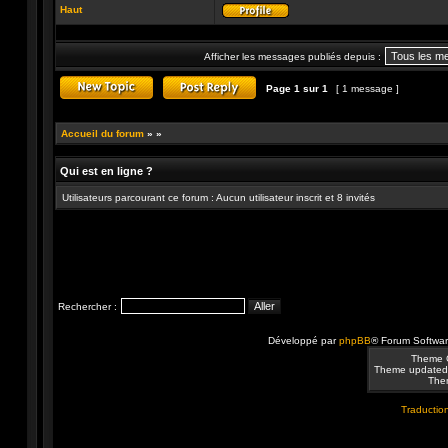
Haut
Profil
Afficher les messages publiés depuis :
Page
1
sur
1
[ 1 message ]
Publier un nouveau sujet
Répondre au sujet
Accueil du forum
»
»
Qui est en ligne ?
Utilisateurs parcourant ce forum : Aucun utilisateur inscrit et 8 invités
Rechercher :
Développé par
phpBB
® Forum Softwa
Theme 
Theme updated
Them
Traduction