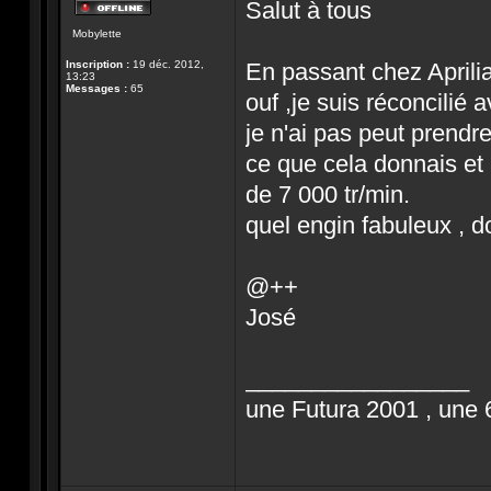
Salut à tous
Hors-
Mobylette
ligne
Inscription :
19 déc. 2012,
En passant chez Aprilia
13:23
Messages :
65
ouf ,je suis réconcilié 
je n'ai pas peut prendr
ce que cela donnais et
de 7 000 tr/min.
quel engin fabuleux , 
@++
José
_________________
une Futura 2001 , une 6