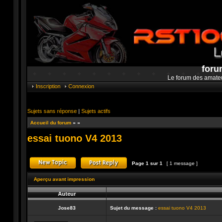
foru
Le forum des amate
Inscription
Connexion
Sujets sans réponse
|
Sujets actifs
Accueil du forum
»
»
essai tuono V4 2013
Page
1
sur
1
[ 1 message ]
Publier un nouveau sujet
Répondre au sujet
Aperçu avant impression
Auteur
Jose83
Sujet du message :
essai tuono V4 2013