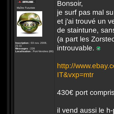
Bonsoir,
Hors-
Maître Futuriste
ligne
je surf pas mal su
et j'ai trouvé un
de staintune, sans 
(a part les Zorste
Inscription :
03 nov. 2008,
introuvable.
21:11
Messages :
226
Localisation :
Port-Vendres (66)
http://www.ebay.
IT&vxp=mtr
430€ port compri
il vend aussi le 