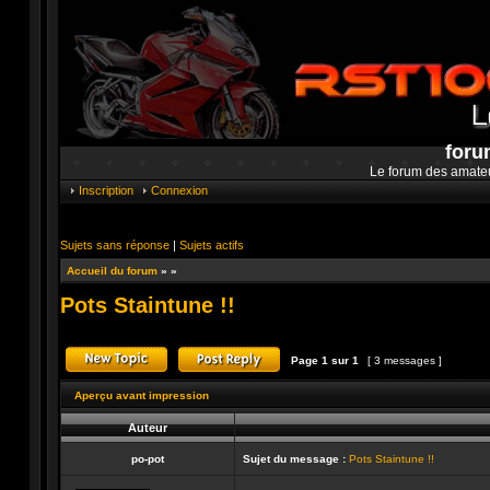
foru
Le forum des amate
Inscription
Connexion
Sujets sans réponse
|
Sujets actifs
Accueil du forum
»
»
Pots Staintune !!
Page
1
sur
1
[ 3 messages ]
Publier un nouveau sujet
Répondre au sujet
Aperçu avant impression
Auteur
po-pot
Sujet du message :
Pots Staintune !!