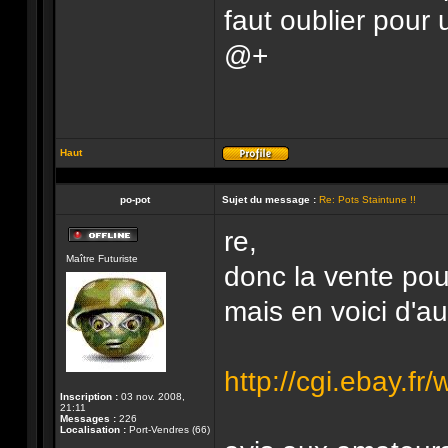
faut oublier pour 
@+
Haut
Profil
po-pot
Sujet du message :
Re: Pots Staintune !!
re,
Hors-
Maître Futuriste
ligne
donc la vente pour
mais en voici d'au
http://cgi.ebay.fr
Inscription :
03 nov. 2008,
21:11
Messages :
226
Localisation :
Port-Vendres (66)