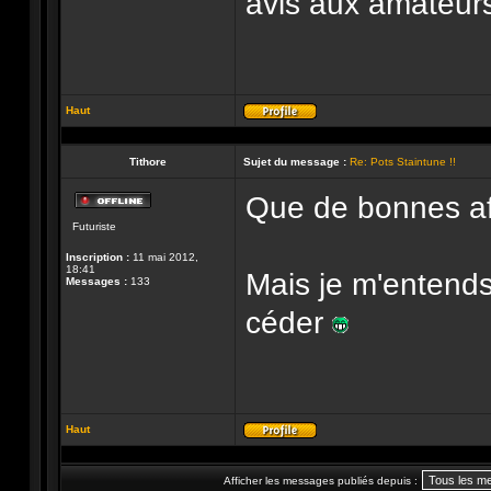
avis aux amateurs
Haut
Profil
Tithore
Sujet du message :
Re: Pots Staintune !!
Que de bonnes aff
Hors-
Futuriste
ligne
Inscription :
11 mai 2012,
18:41
Mais je m'entends
Messages :
133
céder
Haut
Profil
Afficher les messages publiés depuis :