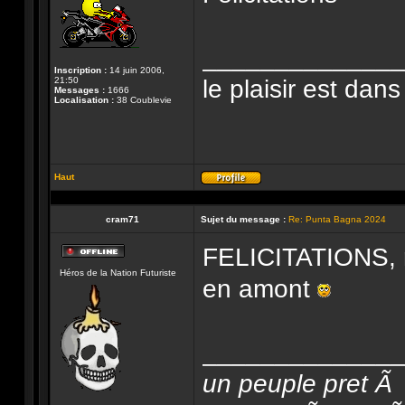
______________
Inscription :
14 juin 2006,
le plaisir est dans
21:50
Messages :
1666
Localisation :
38 Coublevie
Haut
Profil
cram71
Sujet du message :
Re: Punta Bagna 2024
FELICITATIONS, r
Hors-
Héros de la Nation Futuriste
ligne
en amont
______________
un peuple pret Ã 