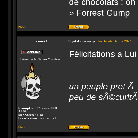
de chocolats : on
» Forrest Gump
Haut
Profil
cram71
Sujet du message :
Re: Punta Bagna 2024
Félicitations à Lu
Hors-
Héros de la Nation Futuriste
ligne
______________
un peuple pret Ã 
peu de sÃ©curitÃ© 
Inscription :
21 mars 2008,
21:09
Messages :
1166
Localisation :
la chaux 71
Haut
Profil