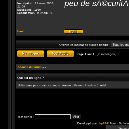
peu de sÃ©curitÃ© 
Inscription :
21 mars 2008,
21:09
Messages :
1166
Localisation :
la chaux 71
Haut
Profil
Afficher les messages publiés depuis :
Page
1
sur
1
[ 8 messages ]
Publier un nouveau sujet
Répondre au sujet
Accueil du forum
»
»
Qui est en ligne ?
Utilisateurs parcourant ce forum : Aucun utilisateur inscrit et 1 invité
Rechercher :
Développé par
phpBB
® Forum Softwa
Theme 