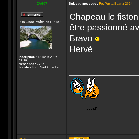
ZAG07
Sujet du message :
Re: Punta Bagna 2024
Chapeau le fiston,
Hors-
Oh Grand Maître es Futura !
ligne
être passionné av
Bravo
Hervé
Inscription :
12 mars 2005,
08:36
Messages :
3786
Localisation :
Sud Ardèche
______________
Haut