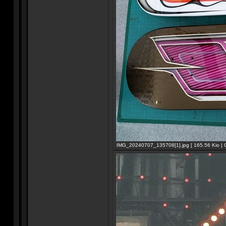
IMG_20240707_135708[1].jpg [ 165.56 Kio | C