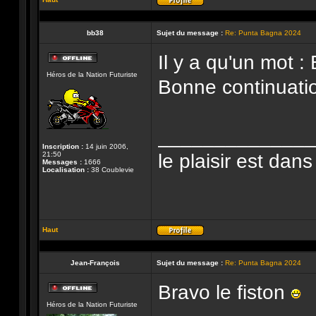
Profil
bb38
Sujet du message :
Re: Punta Bagna 2024
Il y a qu'un mot :
Hors-
Héros de la Nation Futuriste
ligne
Bonne continuati
______________
Inscription :
14 juin 2006,
le plaisir est dans
21:50
Messages :
1666
Localisation :
38 Coublevie
Haut
Profil
Jean-François
Sujet du message :
Re: Punta Bagna 2024
Bravo le fiston
Hors-
Héros de la Nation Futuriste
ligne