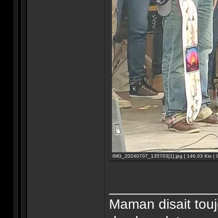
IMG_20240707_135703[1].jpg [ 146.03 Kio | C
______________
Maman disait touj