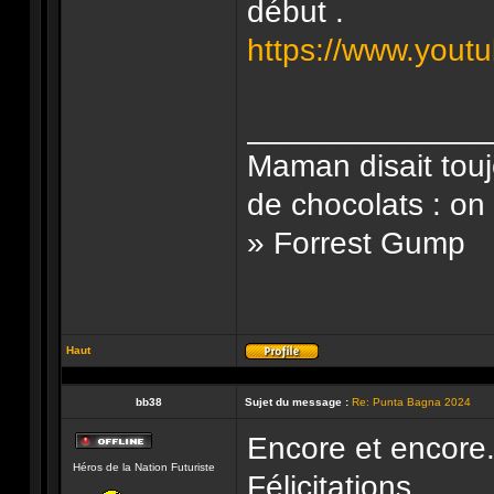
début .
https://www.you
______________
Maman disait touj
de chocolats : on
» Forrest Gump
Haut
Profil
bb38
Sujet du message :
Re: Punta Bagna 2024
Encore et encore.
Hors-
Héros de la Nation Futuriste
ligne
Félicitations