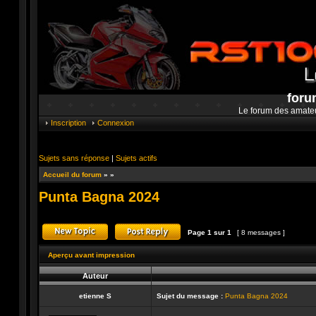
foru
Le forum des amate
Inscription
Connexion
Sujets sans réponse
|
Sujets actifs
Accueil du forum
»
»
Punta Bagna 2024
Page
1
sur
1
[ 8 messages ]
Publier un nouveau sujet
Répondre au sujet
Aperçu avant impression
Auteur
etienne S
Sujet du message :
Punta Bagna 2024