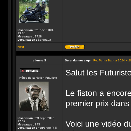
Inscription :
21 déc. 2004,
13:00
Messages :
1728
Localisation :
Bordeaux
Haut
Profil
etienne S
Sujet du message :
Re: Punta Bagna 2024 + 2
Salut les Futuriste
Hors-
Héros de la Nation Futuriste
ligne
Le fiston a encor
premier prix dans
Inscription :
29 sept. 2005,
Voici une vidéo d
17:39
Messages :
845
Localisation :
nort/erdre (44)