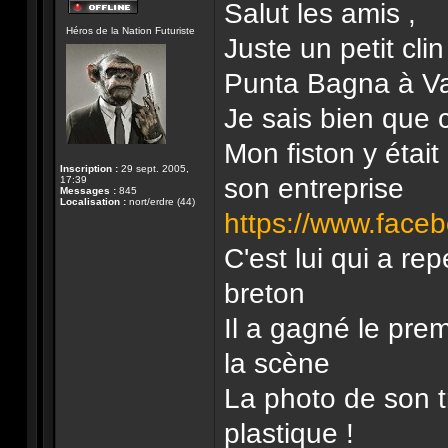
Salut les amis ,
Hors-
Héros de la Nation Futuriste
ligne
Juste un petit clin
Punta Bagna à Val
Je sais bien que c
Mon fiston y était 
Inscription :
29 sept. 2005,
son entreprise
17:39
Messages :
845
Localisation :
nort/erdre (44)
https://www.face
C'est lui qui a re
breton
Il a gagné le premi
la scène
La photo de son tr
plastique !