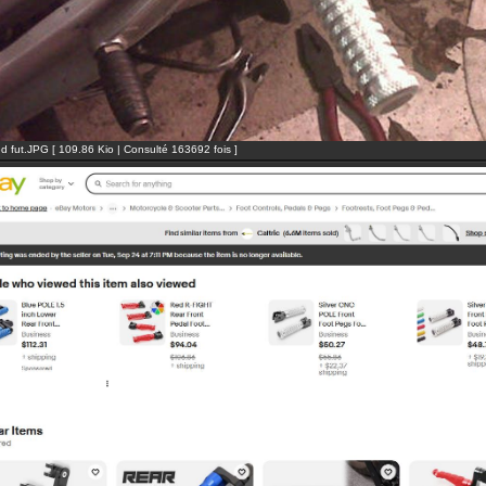
ed fut.JPG [ 109.86 Kio | Consulté 163692 fois ]