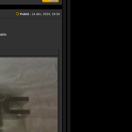
Répondre
en
citant
Publié :
14 déc. 2024, 19:34
le
Message
message
aire.