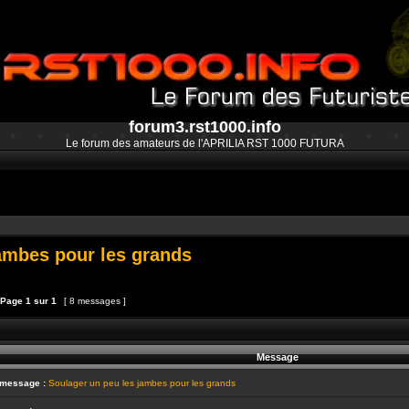
forum3.rst1000.info
Le forum des amateurs de l'APRILIA RST 1000 FUTURA
ambes pour les grands
Page
1
sur
1
[ 8 messages ]
et
épondre au sujet
Message
 message :
Soulager un peu les jambes pour les grands