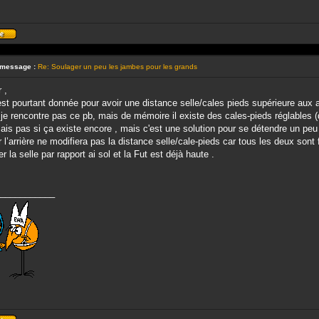
Profil
 message :
Re: Soulager un peu les jambes pour les grands
 ,
est pourtant donnée pour avoir une distance selle/cales pieds supérieure au
e rencontre pas ce pb, mais de mémoire il existe des cales-pieds réglables (q
ais pas si ça existe encore , mais c'est une solution pour se détendre un peu 
 l’arrière ne modifiera pas la distance selle/cale-pieds car tous les deux sont 
r la selle par rapport ai sol et la Fut est déjà haute .
___________