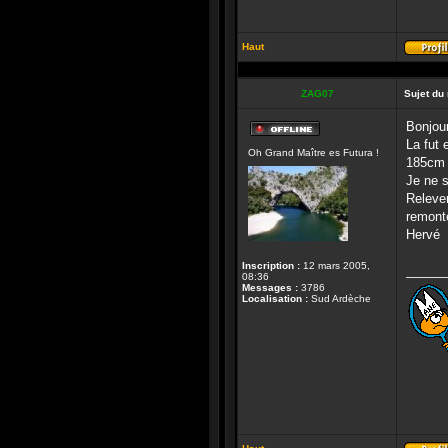
Haut
ZAG07
Sujet du
Bonjour
Hors-
La fut 
Oh Grand Maître es Futura !
ligne
185cm j
Je ne s
Relever
remonte
Hervé
Inscription :
12 mars 2005,
______
08:36
Messages :
3786
Localisation :
Sud Ardèche