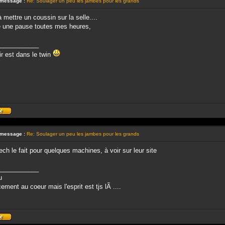
 message :
Re: Soulager un peu les jambes pour les grands
 mettre un coussin sur la selle....
re une pause toutes mes heures,
___________
sir est dans le twin
Profil
 message :
Re: Soulager un peu les jambes pour les grands
h le fait pour quelques machines, à voir sur leur site
___________
u
ement au coeur mais l'esprit est tjs lÃ ....
Profil