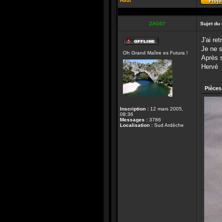
Haut
ZAG07
Sujet du
J'ai re
Hors-
Je ne s
Oh Grand Maître es Futura !
ligne
Après s
Hervé
Pièces 
Inscription :
12 mars 2005,
08:36
Messages :
3786
Localisation :
Sud Ardèche