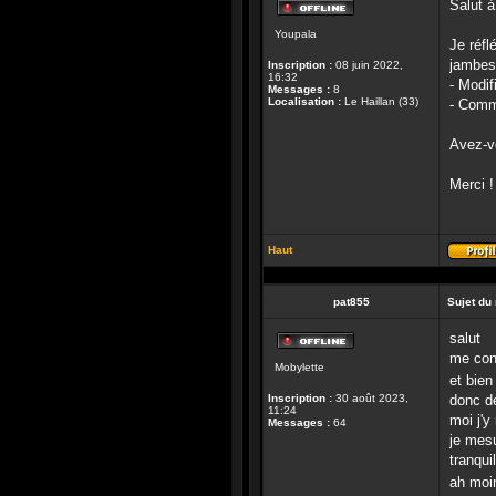
Salut à
Hors-
Youpala
ligne
Je réfl
jambes
Inscription :
08 juin 2022,
16:32
- Modif
Messages :
8
Localisation :
Le Haillan (33)
- Comm
Avez-vo
Merci !
Haut
pat855
Sujet du
salut
Hors-
me con
Mobylette
ligne
et bien
Inscription :
30 août 2023,
donc de
11:24
moi j'y
Messages :
64
je mesu
tranquil
ah moin