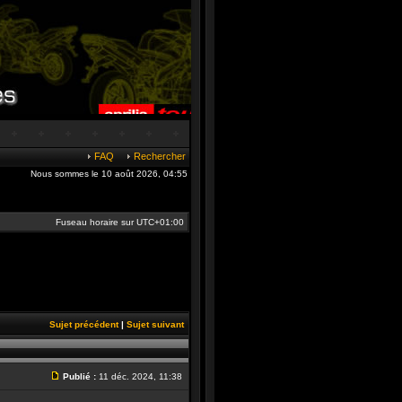
FAQ
Rechercher
Nous sommes le 10 août 2026, 04:55
Fuseau horaire sur
UTC+01:00
Sujet précédent
|
Sujet suivant
Publié :
11 déc. 2024, 11:38
Message