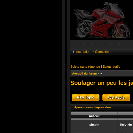
Inscription
Connexion
Sujets sans réponse
|
Sujets actifs
Accueil du forum
»
»
Soulager un peu les j
Publier un nouveau suj
R
Aperçu avant impression
Auteur
pimpin
Sujet du