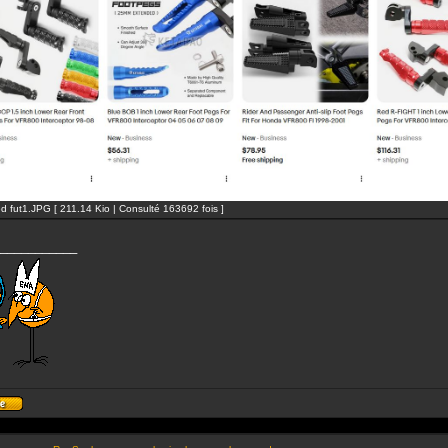
ed fut1.JPG [ 211.14 Kio | Consulté 163692 fois ]
___________
Profil