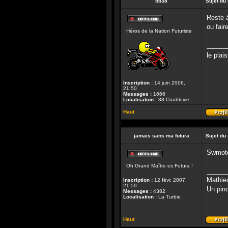
bb38
Sujet du
Reste à
Hors-
ou fai
Héros de la Nation Futuriste
ligne
______
le plai
Inscription :
14 juin 2006,
21:50
Messages :
1666
Localisation :
38 Coublevie
Haut
jamais sans ma futura
Sujet du
Swmotec
Hors-
Oh Grand Maître es Futura !
ligne
______
Mathie
Inscription :
12 févr. 2007,
21:59
Un pinc
Messages :
4382
Localisation :
La Turbie
Haut