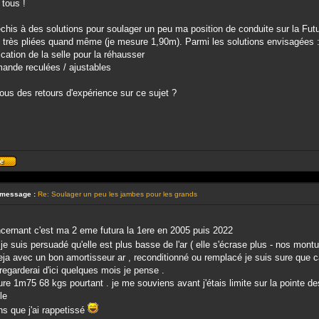
 tous !
échis à des solutions pour soulager un peu ma position de conduite sur la Futur
 très pliées quand même (je mesure 1,90m). Parmi les solutions envisagées 
ication de la selle pour la réhausser
ande reculées / ajustables
us des retours d'expérience sur ce sujet ?
Profil
 message :
Re: Soulager un peu les jambes pour les grands
cernant c'est ma 2 eme futura la 1ere en 2005 puis 2022
 je suis persuadé qu'elle est plus basse de l'ar ( elle s'écrase plus - nos mon
ja avec un bon amortisseur ar , reconditionné ou remplacé je suis sure que c
 regarderai d'ici quelques mois je pense .
re 1m75 68 kgs pourtant . je me souviens avant j'étais limite sur la pointe des
le
s que j'ai rappetissé