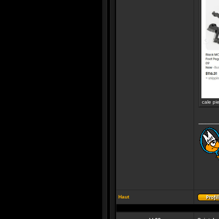
cale pi
______
Haut