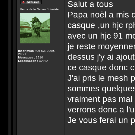
Salut a tous
Hors-
Héros de la Nation Futuriste
ligne
Papa noël a mis
casque ,un hjc rph
avec un hjc 91 mo
je reste moyennem
Inscription :
06 avr. 2009,
dessus j'y ai ajo
20:21
Messages :
1910
Localisation :
GARD
ce casque donc c
J'ai pris le mesh 
sommes quelques u
vraiment pas mal 
verrons donc a l'
Je vous ferai un pe