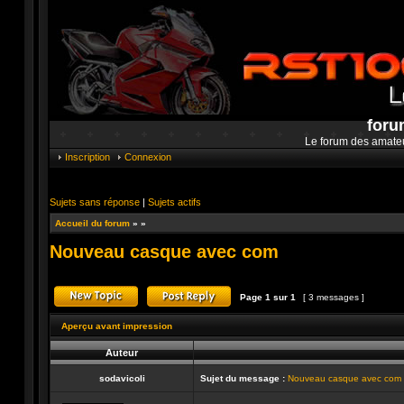
foru
Le forum des amate
Inscription
Connexion
Sujets sans réponse
|
Sujets actifs
Accueil du forum
»
»
Nouveau casque avec com
Page
1
sur
1
[ 3 messages ]
Publier un nouveau sujet
Répondre au sujet
Aperçu avant impression
Auteur
sodavicoli
Sujet du message :
Nouveau casque avec com