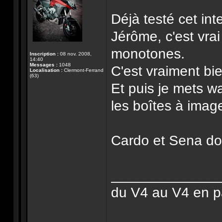
Déjà testé cet in
Jérôme, c'est vrai
monotones.
Inscription :
08 nov. 2008,
14:40
Messages :
1048
C'est vraiment bi
Localisation :
Clermont-Ferrand
(63)
Et puis je mets w
les boîtes à imag
Cardo et Sena doi
______________
du V4 au V4 en pa