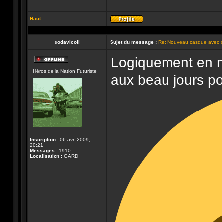
Haut
Profil
sodavicoli
Sujet du message :
Re: Nouveau casque avec 
Logiquement en m
Hors-
Héros de la Nation Futuriste
ligne
aux beau jours pou
Inscription :
06 avr. 2009,
20:21
Messages :
1910
Localisation :
GARD