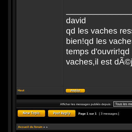
______________
david
qd les vaches res
bien!qd les vache
temps d'ouvrir!qd
vaches,il est dÃ©j
Haut
Profil
Afficher les messages publiés depuis :
Page
1
sur
1
[ 3 messages ]
Publier un nouveau sujet
Répondre au sujet
Accueil du forum
»
»