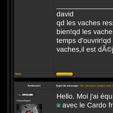
______________
david
qd les vaches res
bien!qd les vache
temps d'ouvrir!qd
vaches,il est dÃ©j
Haut
Profil
Konkonriri
Sujet du message :
Re: Nouveau casque avec 
Hello. Moi j'ai 
Hors-
Futurologue
ligne
avec le Cardo f