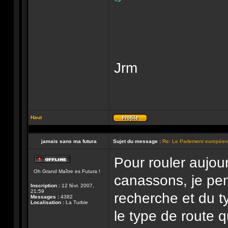
Jrm
Haut
Profil
jamais sans ma futura
Sujet du message :
Re: Le Parlement européen 
Pour rouler aujour
Hors-
Oh Grand Maître es Futura !
ligne
canassons, je pen
Inscription :
12 févr. 2007,
21:59
recherche et du t
Messages :
4382
Localisation :
La Turbie
le type de route qu