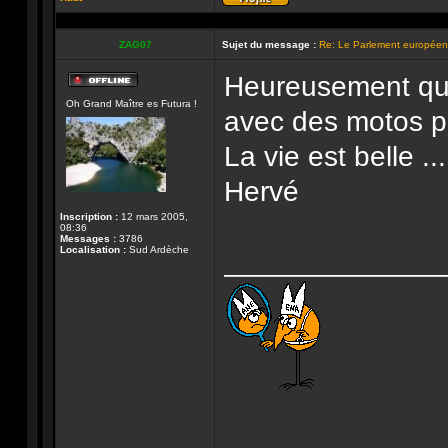
Profil
ZAG07
Sujet du message :
Re: Le Parlement européen 
Heureusement qu'
Hors-
Oh Grand Maître es Futura !
ligne
avec des motos p
La vie est belle .....
Hervé
Inscription :
12 mars 2005,
08:36
Messages :
3786
Localisation :
Sud Ardèche
______________