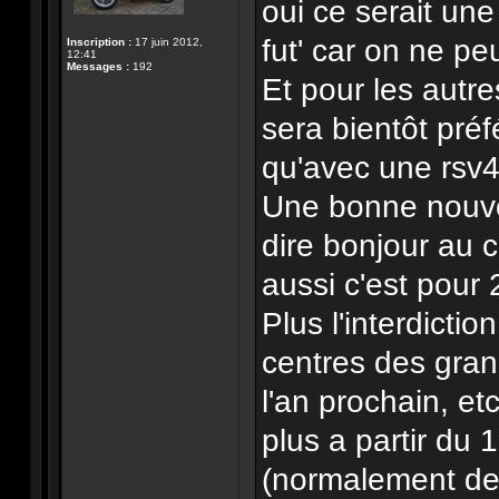
oui ce serait un
fut' car on ne p
Inscription :
17 juin 2012,
12:41
Messages :
192
Et pour les autres
sera bientôt pré
qu'avec une rsv4
Une bonne nouvel
dire bonjour au 
aussi c'est pour
Plus l'interdict
centres des grande
l'an prochain, etc 
plus a partir du 1
(normalement dej