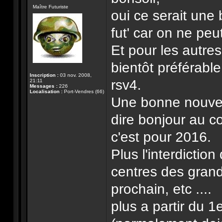
Hors-
Maître Futuriste
ligne
oui ce serait une
fut' car on ne pe
Et pour les autres
bientôt préférabl
Inscription :
03 nov. 2008,
rsv4.
21:11
Messages :
226
Localisation :
Port-Vendres (66)
Une bonne nouvell
dire bonjour au c
c'est pour 2016.
Plus l'interdicti
centres des grandes
prochain, etc ....
plus a partir du 1e