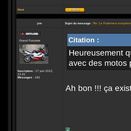
Haut
Profil
jrm
Sujet du message :
Re: Le Parlement européen 
Hors-
Citation :
Grand Futuriste
ligne
Heureusement qu
avec des motos 
Inscription :
17 juin 2012,
12:41
Messages :
192
Ah bon !!! ça exis