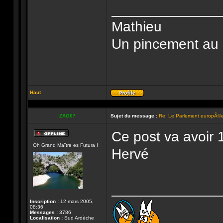
______________
Mathieu
Un pincement au co
Haut
Profil
ZAG07
Sujet du message :
Re: Le Parlement europÃ©e
Ce post va avoir
Hors-
Oh Grand Maître es Futura !
ligne
Hervé
______________
Inscription :
12 mars 2005,
08:36
Messages :
3786
Localisation :
Sud Ardèche