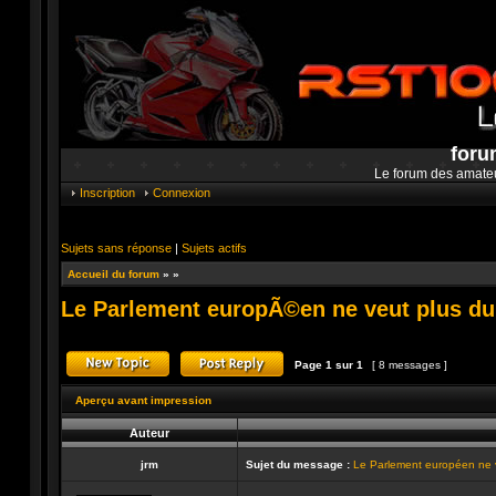
foru
Le forum des amate
Inscription
Connexion
Sujets sans réponse
|
Sujets actifs
Accueil du forum
»
»
Le Parlement europÃ©en ne veut plus du
Page
1
sur
1
[ 8 messages ]
Publier un nouveau sujet
Répondre au sujet
Aperçu avant impression
Auteur
jrm
Sujet du message :
Le Parlement européen ne v