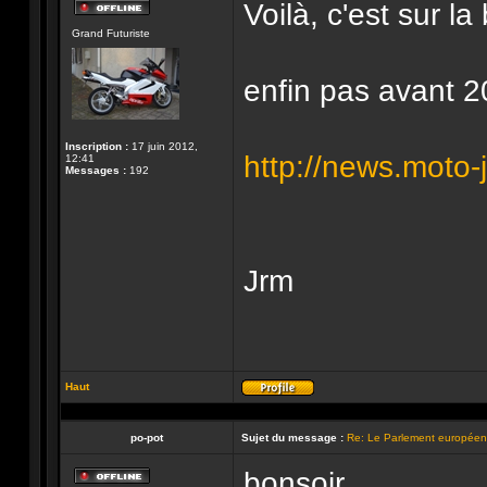
Voilà, c'est sur la
Hors-
Grand Futuriste
ligne
enfin pas avant 
Inscription :
17 juin 2012,
http://news.moto-j
12:41
Messages :
192
Jrm
Haut
Profil
po-pot
Sujet du message :
Re: Le Parlement européen 
bonsoir,