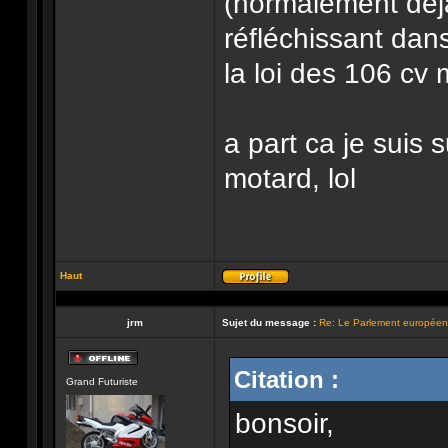
(normalement dejà
réfléchissant dans
la loi des 106 cv m
a part ca je suis 
motard, lol
Haut
Profil
jrm
Sujet du message :
Re: Le Parlement européen 
Hors-
Citation :
Grand Futuriste
ligne
bonsoir,