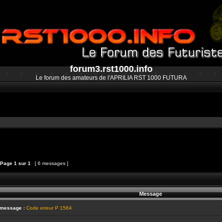
forum3.rst1000.info
Le forum des amateurs de l'APRILIA RST 1000 FUTURA
Page
1
sur
1
[ 6 messages ]
et
épondre au sujet
Message
 message :
Code erreur P 1564