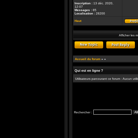
Inscription :
13 déc. 2020,
12:07
Messages :
85
Localisation :
28200
Haut
Afficher les 
Publier un nouveau suj
R
Accueil du forum
»
»
Qui est en ligne ?
Utilisateurs parcourant ce forum : Aucun utilis
Rechercher :