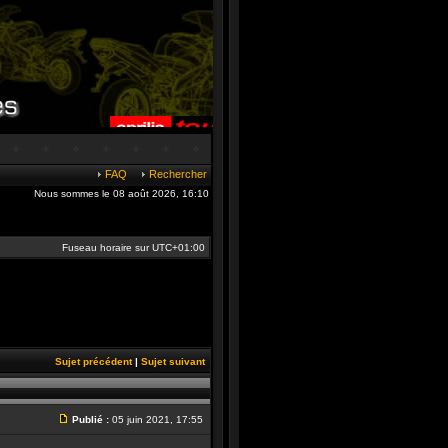
FAQ
Rechercher
Nous sommes le 08 août 2026, 16:10
Fuseau horaire sur
UTC+01:00
Sujet précédent
|
Sujet suivant
Publié :
05 juin 2021, 17:55
Message