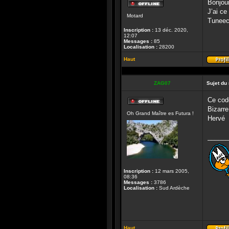
Bonjou
Hors-
J’ai c
Motard
ligne
Tuneecu
Inscription :
13 déc. 2020,
12:07
Messages :
85
Localisation :
28200
Haut
ZAG07
Sujet du
Ce code
Hors-
Bizarr
Oh Grand Maître es Futura !
ligne
Hervé
______
Inscription :
12 mars 2005,
08:36
Messages :
3786
Localisation :
Sud Ardèche
Haut