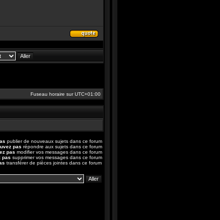
Répondre
en
citant
le
message
Fuseau horaire sur
UTC+01:00
pas
publier de nouveaux sujets dans ce forum
ouvez pas
répondre aux sujets dans ce forum
ez pas
modifier vos messages dans ce forum
z pas
supprimer vos messages dans ce forum
as
transférer de pièces jointes dans ce forum