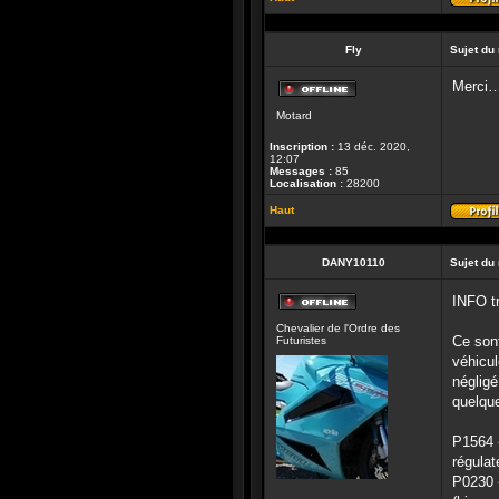
Fly
Sujet du
Merci…A
Hors-
Motard
ligne
Inscription :
13 déc. 2020,
12:07
Messages :
85
Localisation :
28200
Haut
DANY10110
Sujet du
INFO t
Hors-
Chevalier de l'Ordre des
ligne
Ce sont
Futuristes
véhicu
négligé
quelque
P1564 -
régulat
P0230 -