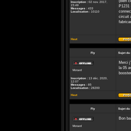
(bien c
Inscription :
02 nov. 2017,
15:49
P1231 -
Messages :
433
connect
Localisation :
10110
circuit
fabrica
Haut
Fly
Sujet du
Merci j
Hors-
la 05 a
Motard
ligne
booster
Inscription :
13 déc. 2020,
12:07
Messages :
85
Localisation :
28200
Haut
Fly
Sujet du
Bon bah
Hors-
Motard
ligne