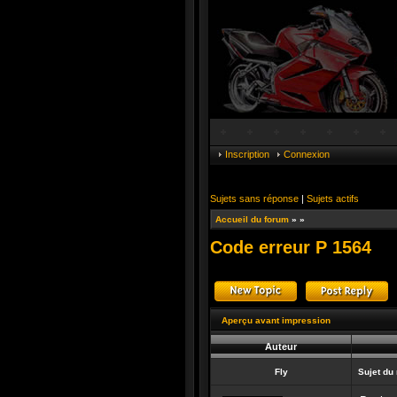
Inscription
Connexion
Sujets sans réponse
|
Sujets actifs
Accueil du forum
»
»
Code erreur P 1564
Publier un nouveau suj
R
Aperçu avant impression
Auteur
Fly
Sujet du