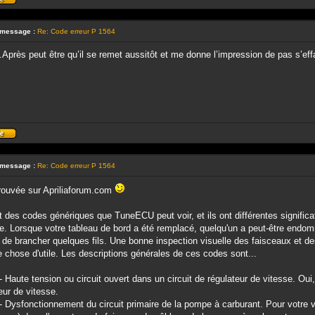
Profil
 message :
Re: Code erreur P 1564
près peut être qu’il se remet aussitôt et me donne l’impression de pas s’eff
Profil
 message :
Re: Code erreur P 1564
rouvée sur Apriliaforum.com
 des codes génériques que TuneECU peut voir, et ils ont différentes significa
le. Lorsque votre tableau de bord a été remplacé, quelqu'un a peut-être end
 de brancher quelques fils. Une bonne inspection visuelle des faisceaux et de
 chose d'utile. Les descriptions générales de ces codes sont...
 Haute tension ou circuit ouvert dans un circuit de régulateur de vitesse. Oui
eur de vitesse.
 Dysfonctionnement du circuit primaire de la pompe à carburant. Pour votre vé