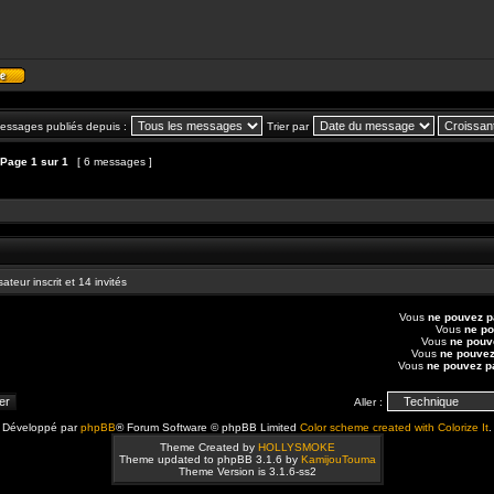
Profil
messages publiés depuis :
Trier par
Page
1
sur
1
[ 6 messages ]
et
épondre au sujet
ateur inscrit et 14 invités
Vous
ne pouvez 
Vous
ne p
Vous
ne pouv
Vous
ne pouve
Vous
ne pouvez p
Aller :
Développé par
phpBB
® Forum Software © phpBB Limited
Color scheme created with Colorize It
.
Theme Created by
HOLLYSMOKE
Theme updated to phpBB 3.1.6 by
KamijouTouma
Theme Version is 3.1.6-ss2