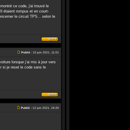
ontré ce code, j'ai trouvé le
l étaient rompus et en court-
cerner le circuit TPS... selon le
Répondre
en
citant
Publié :
10 juin 2021, 11:01
le
Message
message
oiture lorsque j’ai mis à jour vers
si je reset le code sans le
Répondre
en
citant
Publié :
12 juin 2021, 18:20
le
Message
message