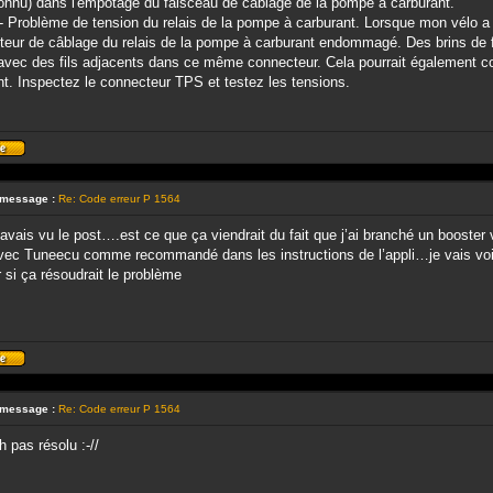
onnu) dans l'empotage du faisceau de câblage de la pompe à carburant.
 Problème de tension du relais de la pompe à carburant. Lorsque mon vélo a m
eur de câblage du relais de la pompe à carburant endommagé. Des brins de fi
 avec des fils adjacents dans ce même connecteur. Cela pourrait également con
nt. Inspectez le connecteur TPS et testez les tensions.
Profil
 message :
Re: Code erreur P 1564
’avais vu le post….est ce que ça viendrait du fait que j’ai branché un booster v
vec Tuneecu comme recommandé dans les instructions de l’appli…je vais voir 
 si ça résoudrait le problème
Profil
 message :
Re: Code erreur P 1564
 pas résolu :-//