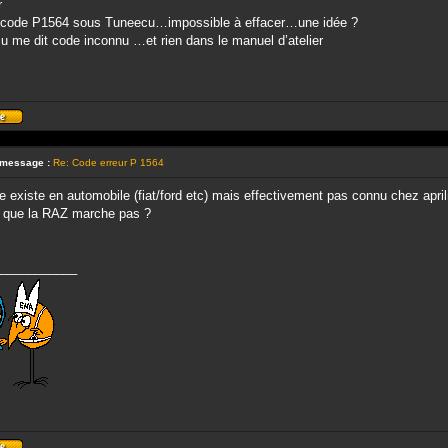
r
e code P1564 sous Tuneecu…impossible à effacer…une idée ?
 me dit code inconnu …et rien dans le manuel d’atelier
Profil
 message :
Re: Code erreur P 1564
 existe en automobile (fiat/ford etc) mais effectivement pas connu chez apri
e que la RAZ marche pas ?
___________