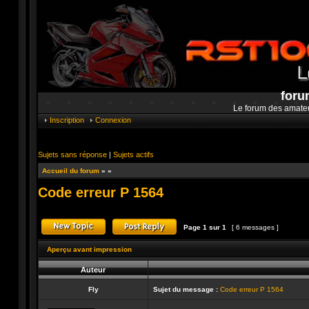
foru
Le forum des amate
Inscription
Connexion
Sujets sans réponse
|
Sujets actifs
Accueil du forum
»
»
Code erreur P 1564
Page
1
sur
1
[ 6 messages ]
Publier un nouveau sujet
Répondre au sujet
Aperçu avant impression
Auteur
Fly
Sujet du message :
Code erreur P 1564