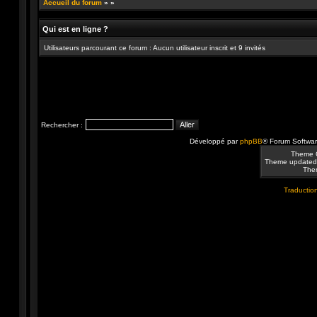
Accueil du forum
»
»
Qui est en ligne ?
Utilisateurs parcourant ce forum : Aucun utilisateur inscrit et 9 invités
Rechercher :
Développé par
phpBB
® Forum Softwa
Theme 
Theme updated
Them
Traduction