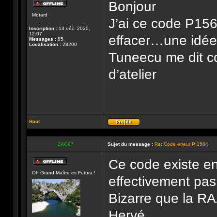
Bonjour
Hors-
Motard
ligne
J’ai ce code P15
Inscription :
13 déc. 2020,
12:07
effacer…une idée
Messages :
85
Localisation :
28200
Tuneecu me dit c
d’atelier
Haut
Profil
ZAG07
Sujet du message :
Re: Code erreur P 1564
Ce code existe en 
Hors-
Oh Grand Maître es Futura !
ligne
effectivement pas
Bizarre que la R
Hervé