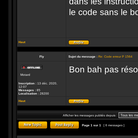
dans les instructio
le code sans le b
Haut
Profil
Fly
Sujet du message :
Re: Code erreur P 1564
Bon bah pas résol
Hors-
Motard
ligne
Inscription :
13 déc. 2020,
12:07
Messages :
85
Localisation :
28200
Haut
Profil
Afficher les messages publiés depuis :
Page
1
sur
1
[ 6 messages ]
Publier un nouveau sujet
Répondre au sujet