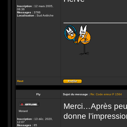
Inscription :
12 mars 2005,
08:36
Messages :
3786
Localisation :
Sud Ardèche
______________
Haut
Profil
Fly
Sujet du message :
Re: Code erreur P 1564
Merci…Après peut 
Hors-
Motard
ligne
donne l’impressio
Inscription :
13 déc. 2020,
12:07
Messages :
85