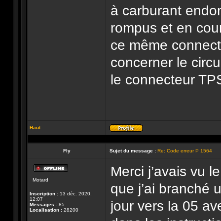
à carburant endom
rompus et en court
ce même connecte
concerner le circu
le connecteur TPS
Haut
Profil
Fly
Sujet du message :
Re: Code erreur P 1564
Merci j’avais vu l
Hors-
Motard
ligne
que j’ai branché u
Inscription :
13 déc. 2020,
12:07
jour vers la 05
Messages :
85
Localisation :
28200