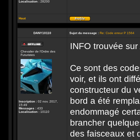
Localisation :
28200
Haut
Profil
DANY10110
Sujet du message :
Re: Code erreur P 1564
INFO trouvée sur
Hors-
Chevalier de l'Ordre des
ligne
Futuristes
Ce sont des cod
voir, et ils ont dif
constructeur du v
bord a été rempla
Inscription :
02 nov. 2017,
15:49
Messages :
433
endommagé certai
Localisation :
10110
brancher quelques
des faisceaux et 