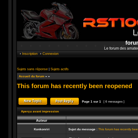
foru
Le forum des amate
Inscription
Connexion
Sujets sans réponse
|
Sujets actifs
Accueil du forum
»
»
This forum has recently been reopened
Page
1
sur
1
[ 6 messages ]
Publier un nouveau sujet
Répondre au sujet
Aperçu avant impression
Auteur
Konkonriri
Sujet du message :
This forum has recently be