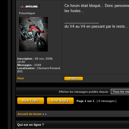
Ce forum était bloqué... Donc personne 
Hors-
les foules...
Futurologue
ligne
_________________
du V4 au V4 en passant par le reste...
Inscription :
08 nov. 2008,
14:40
Messages :
1048
Localisation :
Clermont-Ferrand
(63)
Haut
Profil
Afficher les messages publiés depuis :
Page
1
sur
1
[ 6 messages ]
Publier un nouveau sujet
Répondre au sujet
Accueil du forum
»
»
Qui est en ligne ?