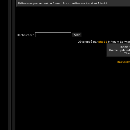
Utilisateurs parcourant ce forum : Aucun utilisateur inscrit et 1 invité
Rechercher :
Développé par
phpBB
® Forum Softwa
Theme 
Theme updated
Them
Traduction