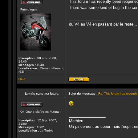
This forum has recently been reopened
Hors-
There was some kind of bug in the con
Futurologue
ligne
_________________
du V4 au V4 en passant par le reste...
Inscription :
08 nov. 2008,
14:40
Messages :
1048
Localisation :
Clermont-Ferrand
(63)
Haut
Profil
jamais sans ma futura
Sujet du message :
Re: This forum has recentl
Hors-
Oh Grand Maître es Futura !
ligne
_________________
Inscription :
12 févr. 2007,
Mathieu
21:59
Un pincement au coeur mais l'esprit est 
Messages :
4382
Localisation :
La Turbie