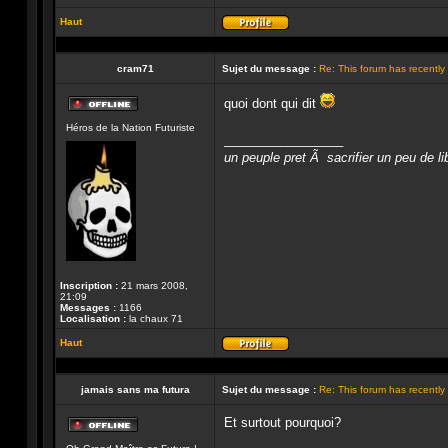
Haut
Profil
cram71
Sujet du message :
Re: This forum has recentl
quoi dont qui dit
Hors-
Héros de la Nation Futuriste
ligne
_________________
un peuple pret Ã sacrifier un peu de li
Inscription :
21 mars 2008,
21:09
Messages :
1166
Localisation :
la chaux 71
Haut
Profil
jamais sans ma futura
Sujet du message :
Re: This forum has recentl
Et surtout pourquoi?
Hors-