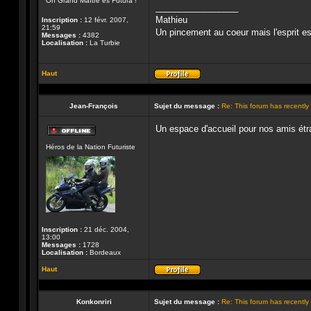
Oh Grand Maître es Futura !
ligne
_________________
Mathieu
Inscription :
12 févr. 2007,
21:59
Un pincement au coeur mais l'esprit est 
Messages :
4382
Localisation :
La Turbie
Haut
Profil
Jean-François
Sujet du message :
Re: This forum has recentl
Un espace d'accueil pour nos amis étra
Hors-
Héros de la Nation Futuriste
ligne
Inscription :
21 déc. 2004,
13:00
Messages :
1728
Localisation :
Bordeaux
Haut
Profil
Konkonriri
Sujet du message :
Re: This forum has recentl