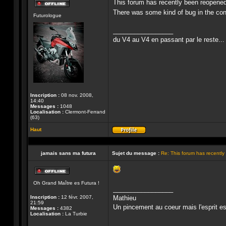
This forum has recently been reopened
Hors-
There was some kind of bug in the con
Futurologue
ligne
_________________
du V4 au V4 en passant par le reste...
Inscription :
08 nov. 2008,
14:40
Messages :
1048
Localisation :
Clermont-Ferrand
(63)
Haut
Profil
jamais sans ma futura
Sujet du message :
Re: This forum has recentl
Hors-
Oh Grand Maître es Futura !
ligne
_________________
Inscription :
12 févr. 2007,
Mathieu
21:59
Un pincement au coeur mais l'esprit est 
Messages :
4382
Localisation :
La Turbie