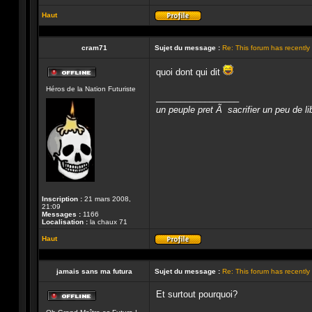
Haut
Profil
cram71
Sujet du message :
Re: This forum has recentl
quoi dont qui dit
Hors-
Héros de la Nation Futuriste
ligne
_________________
un peuple pret Ã sacrifier un peu de li
Inscription :
21 mars 2008,
21:09
Messages :
1166
Localisation :
la chaux 71
Haut
Profil
jamais sans ma futura
Sujet du message :
Re: This forum has recentl
Et surtout pourquoi?
Hors-