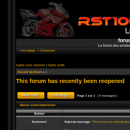
foru
Le forum des amate
Inscription
Connexion
Sujets sans réponse
|
Sujets actifs
Accueil du forum
»
»
This forum has recently been reopened
Page
1
sur
1
[ 6 messages ]
Publier un nouveau sujet
Répondre au sujet
Aperçu avant impression
Auteur
Konkonriri
Sujet du message :
This forum has recently be