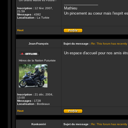
Oh Grand Maître es Futura !
ligne
_________________
Mathieu
Inscription :
12 févr. 2007,
21:59
Un pincement au coeur mais l'esprit est 
Messages :
4382
Localisation :
La Turbie
Haut
Profil
Jean-François
Sujet du message :
Re: This forum has recentl
Un espace d'accueil pour nos amis étra
Hors-
Héros de la Nation Futuriste
ligne
Inscription :
21 déc. 2004,
13:00
Messages :
1728
Localisation :
Bordeaux
Haut
Profil
Konkonriri
Sujet du message :
Re: This forum has recentl