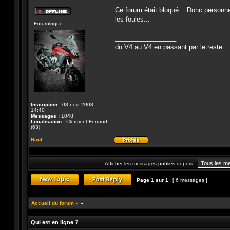
Ce forum était bloqué... Donc personne 
Hors-
les foules...
Futurologue
ligne
_________________
du V4 au V4 en passant par le reste...
Inscription :
08 nov. 2008,
14:40
Messages :
1048
Localisation :
Clermont-Ferrand
(63)
Haut
Profil
Afficher les messages publiés depuis :
Page
1
sur
1
[ 6 messages ]
Publier un nouveau sujet
Répondre au sujet
Accueil du forum
»
»
Qui est en ligne ?