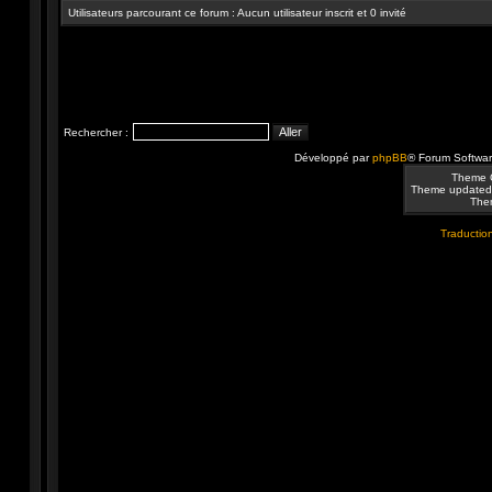
Utilisateurs parcourant ce forum : Aucun utilisateur inscrit et 0 invité
Rechercher :
Développé par
phpBB
® Forum Softwa
Theme 
Theme updated
Them
Traduction