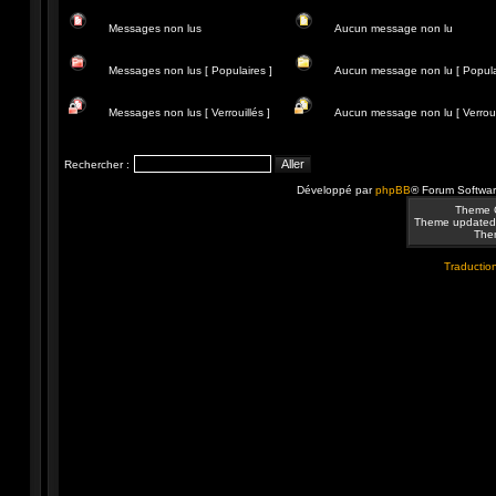
Messages non lus
Aucun message non lu
Messages
Aucun
non
message
Messages non lus [ Populaires ]
Aucun message non lu [ Popula
lus
non
lu
Messages
Aucun
non
message
Messages non lus [ Verrouillés ]
Aucun message non lu [ Verrouil
lus
non
[
lu
Messages
Aucun
Populaires
[
non
message
]
Populaire
lus
non
Rechercher :
]
[
lu
Verrouillés
[
Développé par
phpBB
® Forum Softwa
]
Verrouillé
]
Theme 
Theme updated
Them
Traduction