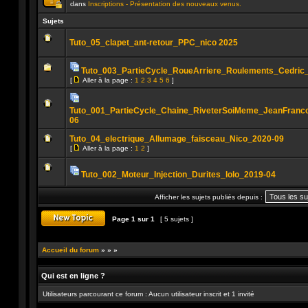
dans
Inscriptions - Présentation des nouveaux venus.
Ce
sujet
Sujets
est
verrouillé.
Tuto_05_clapet_ant-retour_PPC_nico 2025
Vous
ne
Aucun
pouvez
message
pas
Tuto_003_PartieCycle_RoueArriere_Roulements_Cedric
non
publier
Pièces
lu
ou
[
Aller à la page :
1
2
3
4
5
6
]
jointes
Aucun
Aller
modifier
message
à
de
non
la
messages.
lu
Pièces
page
Tuto_001_PartieCycle_Chaine_RiveterSoiMeme_JeanFranco
jointes
06
Aucun
message
non
Tuto_04_electrique_Allumage_faisceau_Nico_2020-09
lu
[
Aller à la page :
1
2
]
Aller
Aucun
à
message
la
non
Tuto_002_Moteur_Injection_Durites_lolo_2019-04
page
lu
Pièces
Aucun
jointes
message
Afficher les sujets publiés depuis :
non
lu
Page
1
sur
1
[ 5 sujets ]
Publier un nouveau sujet
Accueil du forum
»
»
»
Qui est en ligne ?
Utilisateurs parcourant ce forum : Aucun utilisateur inscrit et 1 invité