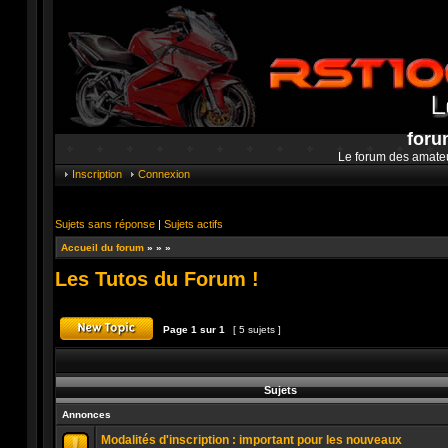
foru
Le forum des amate
Inscription
Connexion
Sujets sans réponse
|
Sujets actifs
Accueil du forum
»
»
»
Les Tutos du Forum !
Page
1
sur
1
[ 5 sujets ]
Publier un nouveau sujet
Sujets
Annonces
Modalités d'inscription : important pour les nouveaux