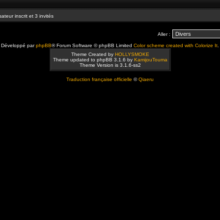
ateur inscrit et 3 invités
Aller :
Développé par
phpBB
® Forum Software © phpBB Limited
Color scheme created with Colorize It
.
Theme Created by
HOLLYSMOKE
Theme updated to phpBB 3.1.6 by
KamijouTouma
Theme Version is 3.1.6-ss2
Traduction française officielle
©
Qiaeru