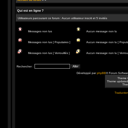
Qui est en ligne ?
Utilisateurs parcourant ce forum : Aucun utilisateur inscrit et 5 invités
Messages non lus
Aucun message non lu
Messages
Aucun
non
message
Messages non lus [ Populaires ]
Aucun message non lu [ Popula
lus
non
lu
Messages
Aucun
non
message
Messages non lus [ Verrouillés ]
Aucun message non lu [ Verrouil
lus
non
[
lu
Messages
Aucun
Populaires
[
non
message
]
Populaire
lus
non
Rechercher :
]
[
lu
Verrouillés
[
Développé par
phpBB
® Forum Softwa
]
Verrouillé
]
Theme 
Theme updated
Them
Traduction