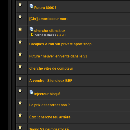
Aucun
message
non
Futura 600€ !
lu
Pièces
Aucun
jointes
message
[Chr] amortisseur mort
non
lu
Aucun
message
cherche silencieux
non
Pièces
lu
[
Aller à la page :
1
2
3
]
jointes
Aucun
Aller
message
à
non
Casques Airoh sur private sport shop
la
lu
page
Aucun
message
Futura "neuve" en vente dans le 53
non
lu
Aucun
message
cherche vitre de compteur
non
lu
Aucun
message
A vendre - Silencieux BEF
non
lu
Aucun
message
non
Injecteur bloqué
lu
Pièces
Aucun
jointes
message
Le prix est correct non ?
non
lu
Aucun
message
Édit : cherche feu arrière
non
lu
Aucun
message
Tuono V2 neuf destocké...
non