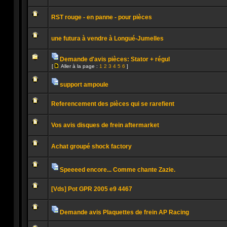
lu
Aucun
message
RST rouge - en panne - pour pièces
non
lu
Aucun
message
une futura à vendre à Longué-Jumelles
non
lu
Aucun
message
Demande d'avis pièces: Stator + régul
non
Pièces
lu
[
Aller à la page :
1
2
3
4
5
6
]
jointes
Aucun
Aller
message
à
non
la
support ampoule
lu
page
Pièces
Aucun
jointes
message
Referencement des pièces qui se rarefient
non
lu
Aucun
message
Vos avis disques de frein aftermarket
non
lu
Aucun
message
Achat groupé shock factory
non
lu
Aucun
message
non
Speeeed encore... Comme chante Zazie.
lu
Pièces
Aucun
jointes
message
[Vds] Pot GPR 2005 e9 4467
non
lu
Aucun
message
non
Demande avis Plaquettes de frein AP Racing
lu
Pièces
Aucun
jointes
message