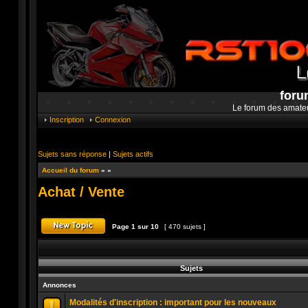
foru
Le forum des amate
Inscription
Connexion
Sujets sans réponse
|
Sujets actifs
Accueil du forum
»
»
Achat / Vente
Page
1
sur
10
[ 470 sujets ]
Publier un nouveau sujet
Sujets
Annonces
Modalités d'inscription : important pour les nouveaux