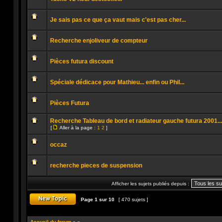
lu
Aucun
message
Je sais pas ce que ça vaut mais c'est pas cher...
non
lu
Aucun
message
Recherche enjoliveur de compteur
non
lu
Aucun
message
Pièces futura discount
non
lu
Aucun
message
Spéciale dédicace pour Mathieu... enfin ou Phil...
non
lu
Aucun
message
Pièces Futura
non
lu
Aucun
message
Recherche Tableau de bord et radiateur gauche futura 2001...
non
[
Aller à la page :
1
2
]
lu
Aller
Aucun
à
message
la
occaz
non
page
lu
Aucun
message
recherche pieces de suspension
non
lu
Aucun
message
Afficher les sujets publiés depuis :
non
lu
Page
1
sur
10
[ 470 sujets ]
Publier un nouveau sujet
Accueil du forum
»
»