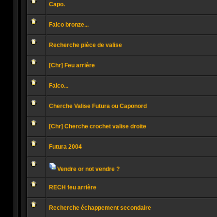
Capo.
non
lu
Aucun
message
Falco bronze...
non
lu
Aucun
message
Recherche pièce de valise
non
lu
Aucun
message
[Chr] Feu arrière
non
lu
Aucun
message
Falco...
non
lu
Aucun
message
Cherche Valise Futura ou Caponord
non
lu
Aucun
message
[Chr] Cherche crochet valise droite
non
lu
Aucun
message
Futura 2004
non
lu
Aucun
message
non
Vendre or not vendre ?
lu
Pièces
Aucun
jointes
message
RECH feu arrière
non
lu
Aucun
message
Recherche échappement secondaire
non
lu