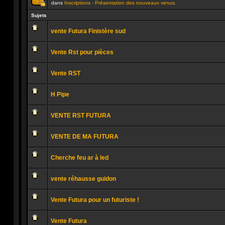
dans
Inscriptions - Présentation des nouveaux venus.
Ce
sujet
Sujets
est
verrouillé.
vente Futura Finistère sud
Vous
ne
Aucun
pouvez
message
pas
Vente Rst pour pièces
non
publier
lu
ou
Aucun
modifier
message
de
Vente RST
non
messages.
lu
Aucun
message
H Pipe
non
lu
Aucun
message
VENTE RST FUTURA
non
lu
Aucun
message
VENTE DE MA FUTURA
non
lu
Aucun
message
Cherche feu ar à led
non
lu
Aucun
message
vente réhausse guidon
non
lu
Aucun
message
Vente Futura pour un futuriste !
non
lu
Aucun
message
Vente Futura
non