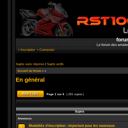
foru
Le forum des amate
Inscription
Connexion
Sujets sans réponse
|
Sujets actifs
Accueil du forum
»
»
En général
Page
1
sur
6
[ 281 sujets ]
Publier un nouveau sujet
Sujets
Annonces
Modalités d'inscription : important pour les nouveaux