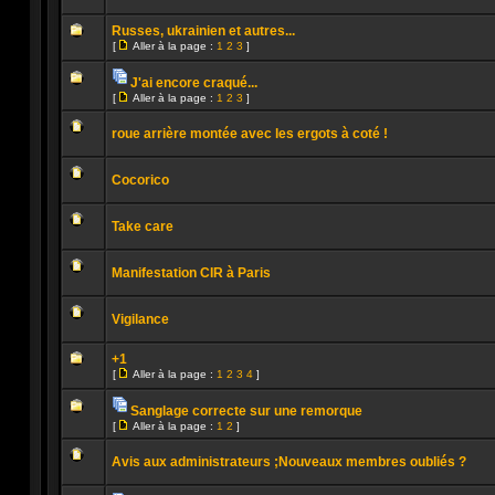
lu
Aucun
message
Russes, ukrainien et autres...
non
[
Aller à la page :
1
2
3
]
lu
Aller
Aucun
à
message
la
J'ai encore craqué...
non
page
Pièces
lu
[
Aller à la page :
1
2
3
]
jointes
Aucun
Aller
message
à
non
roue arrière montée avec les ergots à coté !
la
lu
page
Aucun
message
Cocorico
non
lu
Aucun
message
Take care
non
lu
Aucun
message
Manifestation CIR à Paris
non
lu
Aucun
message
Vigilance
non
lu
Aucun
message
+1
non
[
Aller à la page :
1
2
3
4
]
lu
Aller
Aucun
à
message
la
Sanglage correcte sur une remorque
non
page
Pièces
lu
[
Aller à la page :
1
2
]
jointes
Aucun
Aller
message
à
non
Avis aux administrateurs ;Nouveaux membres oubliés ?
la
lu
page
Aucun