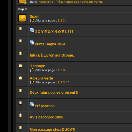
dans
Inscriptions - Présentation des nouveaux venus.
Ce
sujet
Sujets
est
verrouillé.
Spam
Vous
[
Aller à la page :
1
2
3
]
ne
Aller
Aucun
pouvez
à
message
pas
la
non
publier
J O Y E U X N O Ë L ! ! !
page
lu
ou
Pièces
Aucun
modifier
jointes
message
de
non
Punta Bagna 2024
messages.
lu
Pièces
Aucun
jointes
message
futura à Livron sur Drome,
non
lu
Aucun
message
J essaye
non
[
Aller à la page :
1
2
3
]
lu
Aller
Aucun
à
message
Adieu la verte
la
non
[
page
Aller à la page :
1
2
3
4
]
lu
Aller
Aucun
à
message
la
Deux futura qui se croisent !!
non
page
lu
Aucun
message
non
Préparation
lu
Pièces
Aucun
jointes
message
Avis caponord 1000
non
lu
Aucun
message
Mon passage chez DUCATI
non