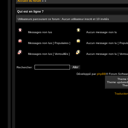
Accueil du forum
»
»
Qui est en ligne ?
Utilisateurs parcourant ce forum : Aucun utilisateur inscrit et 10 invités
Messages non lus
Aucun message non lu
Messages
Aucun
non
message
Messages non lus [ Populaires ]
Aucun message non lu [ Popula
lus
non
lu
Messages
Aucun
non
message
Messages non lus [ Verrouillés ]
Aucun message non lu [ Verrouil
lus
non
[
lu
Messages
Aucun
Populaires
[
non
message
]
Populaire
lus
non
Rechercher :
]
[
lu
Verrouillés
[
Développé par
phpBB
® Forum Softwa
]
Verrouillé
]
Theme 
Theme updated
Them
Traduction