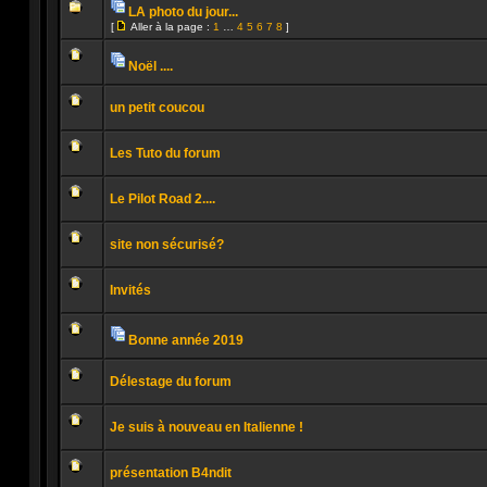
message
LA photo du jour...
non
Pièces
lu
[
Aller à la page :
1
…
4
5
6
7
8
]
jointes
Aucun
Aller
message
à
non
la
Noël ....
lu
page
Pièces
Aucun
jointes
message
un petit coucou
non
lu
Aucun
message
Les Tuto du forum
non
lu
Aucun
message
Le Pilot Road 2....
non
lu
Aucun
message
site non sécurisé?
non
lu
Aucun
message
Invités
non
lu
Aucun
message
non
Bonne année 2019
lu
Pièces
Aucun
jointes
message
Délestage du forum
non
lu
Aucun
message
Je suis à nouveau en Italienne !
non
lu
Aucun
message
présentation B4ndit
non
lu