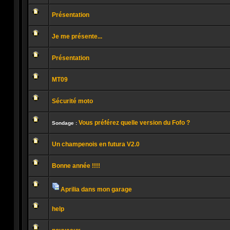
Aucun
message
Présentation
non
lu
Aucun
message
Je me présente...
non
lu
Aucun
message
Présentation
non
lu
Aucun
message
MT09
non
lu
Aucun
message
Sécurité moto
non
lu
Aucun
message
Vous préférez quelle version du Fofo ?
non
Sondage :
lu
Aucun
message
Un champenois en futura V2.0
non
lu
Aucun
message
Bonne année !!!!
non
lu
Aucun
message
non
Aprilia dans mon garage
lu
Pièces
Aucun
jointes
message
help
non
lu
Aucun
message