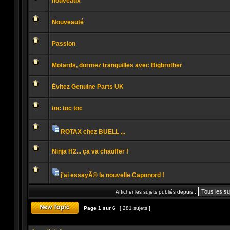
nouveaux
non
lu
Aucun
message
Nouveauté
non
lu
Aucun
message
Passion
non
lu
Aucun
message
Motards, dormez tranquilles avec Bigbrother
non
lu
Aucun
message
Évitez Genuine Parts UK
non
lu
Aucun
message
toc toc toc
non
lu
Aucun
message
non
ROTAX chez BUELL ...
lu
Pièces
Aucun
jointes
message
Ninja H2... ça va chauffer !
non
lu
Aucun
message
non
j'ai essayÃ© la nouvelle Caponord !
lu
Pièces
Aucun
jointes
message
Afficher les sujets publiés depuis :
non
lu
Page
1
sur
6
[ 281 sujets ]
Publier un nouveau sujet