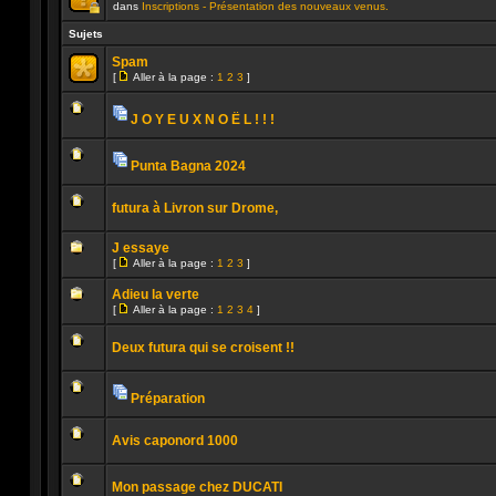
dans
Inscriptions - Présentation des nouveaux venus.
Ce
sujet
Sujets
est
verrouillé.
Spam
Vous
[
Aller à la page :
1
2
3
]
ne
Aller
Aucun
pouvez
à
message
pas
la
non
publier
J O Y E U X N O Ë L ! ! !
page
lu
ou
Pièces
Aucun
modifier
jointes
message
de
non
Punta Bagna 2024
messages.
lu
Pièces
Aucun
jointes
message
futura à Livron sur Drome,
non
lu
Aucun
message
J essaye
non
[
Aller à la page :
1
2
3
]
lu
Aller
Aucun
à
message
Adieu la verte
la
non
[
page
Aller à la page :
1
2
3
4
]
lu
Aller
Aucun
à
message
la
Deux futura qui se croisent !!
non
page
lu
Aucun
message
non
Préparation
lu
Pièces
Aucun
jointes
message
Avis caponord 1000
non
lu
Aucun
message
Mon passage chez DUCATI
non