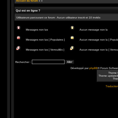
Accueil du forum
»
»
Qui est en ligne ?
Utilisateurs parcourant ce forum : Aucun utilisateur inscrit et 10 invités
Messages non lus
Aucun message non lu
Messages
Aucun
non
message
Messages non lus [ Populaires ]
Aucun message non lu [ Popula
lus
non
lu
Messages
Aucun
non
message
Messages non lus [ Verrouillés ]
Aucun message non lu [ Verrouil
lus
non
[
lu
Messages
Aucun
Populaires
[
non
message
]
Populaire
lus
non
Rechercher :
]
[
lu
Verrouillés
[
Développé par
phpBB
® Forum Softwa
]
Verrouillé
]
Theme 
Theme updated
Them
Traduction