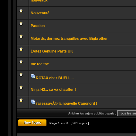
nouveaux
non
lu
Aucun
message
Nouveauté
non
lu
Aucun
message
Passion
non
lu
Aucun
message
Motards, dormez tranquilles avec Bigbrother
non
lu
Aucun
message
Évitez Genuine Parts UK
non
lu
Aucun
message
toc toc toc
non
lu
Aucun
message
non
ROTAX chez BUELL ...
lu
Pièces
Aucun
jointes
message
Ninja H2... ça va chauffer !
non
lu
Aucun
message
non
j'ai essayÃ© la nouvelle Caponord !
lu
Pièces
Aucun
jointes
message
Afficher les sujets publiés depuis :
non
lu
Page
1
sur
6
[ 281 sujets ]
Publier un nouveau sujet