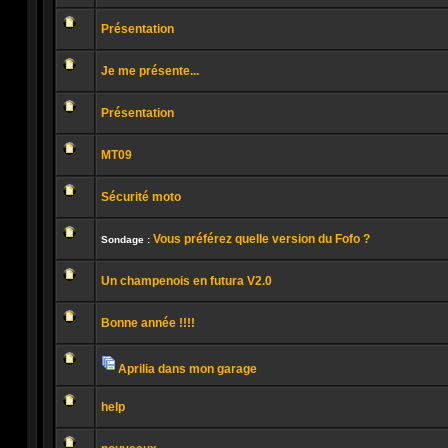
Aucun
message
Présentation
non
lu
Aucun
message
Je me présente...
non
lu
Aucun
message
Présentation
non
lu
Aucun
message
MT09
non
lu
Aucun
message
Sécurité moto
non
lu
Aucun
message
Vous préférez quelle version du Fofo ?
non
Sondage :
lu
Aucun
message
Un champenois en futura V2.0
non
lu
Aucun
message
Bonne année !!!!
non
lu
Aucun
message
non
Aprilia dans mon garage
lu
Pièces
Aucun
jointes
message
help
non
lu
Aucun
message