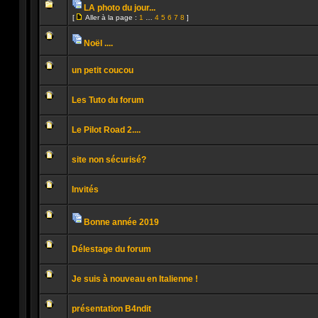
message
LA photo du jour...
non
Pièces
lu
[
Aller à la page :
1
…
4
5
6
7
8
]
jointes
Aucun
Aller
message
à
non
la
Noël ....
lu
page
Pièces
Aucun
jointes
message
un petit coucou
non
lu
Aucun
message
Les Tuto du forum
non
lu
Aucun
message
Le Pilot Road 2....
non
lu
Aucun
message
site non sécurisé?
non
lu
Aucun
message
Invités
non
lu
Aucun
message
non
Bonne année 2019
lu
Pièces
Aucun
jointes
message
Délestage du forum
non
lu
Aucun
message
Je suis à nouveau en Italienne !
non
lu
Aucun
message
présentation B4ndit
non
lu