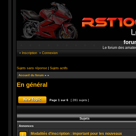
foru
Le forum des amate
Inscription
Connexion
Sujets sans réponse
|
Sujets actifs
Accueil du forum
»
»
En général
Page
1
sur
6
[ 281 sujets ]
Publier un nouveau sujet
Sujets
Annonces
Modalités d'inscription : important pour les nouveaux