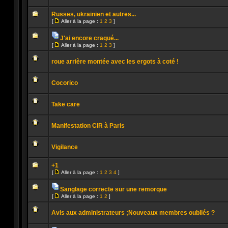
lu
Aucun
message
Russes, ukrainien et autres...
non
[
Aller à la page :
1
2
3
]
lu
Aller
Aucun
à
message
la
J'ai encore craqué...
non
page
Pièces
lu
[
Aller à la page :
1
2
3
]
jointes
Aucun
Aller
message
à
non
roue arrière montée avec les ergots à coté !
la
lu
page
Aucun
message
Cocorico
non
lu
Aucun
message
Take care
non
lu
Aucun
message
Manifestation CIR à Paris
non
lu
Aucun
message
Vigilance
non
lu
Aucun
message
+1
non
[
Aller à la page :
1
2
3
4
]
lu
Aller
Aucun
à
message
la
Sanglage correcte sur une remorque
non
page
Pièces
lu
[
Aller à la page :
1
2
]
jointes
Aucun
Aller
message
à
non
Avis aux administrateurs ;Nouveaux membres oubliés ?
la
lu
page
Aucun