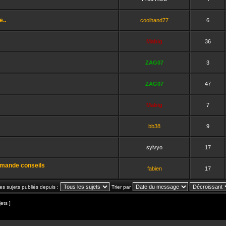
e..
coolhand77
6
Mabig
36
ZAG07
3
ZAG07
47
Mabig
7
bb38
9
sylvyo
17
emande conseils
fabien
17
les sujets publiés depuis :
Trier par
jets ]
et