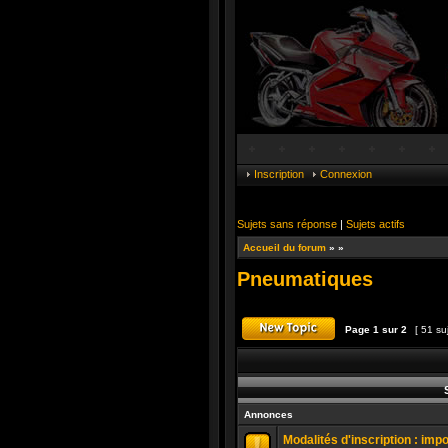
Inscription
Connexion
Sujets sans réponse
|
Sujets actifs
Accueil du forum
»
»
Pneumatiques
Page
1
sur
2
[ 51 su
Publier un nouveau suj
S
Annonces
Modalités d'inscription : imp