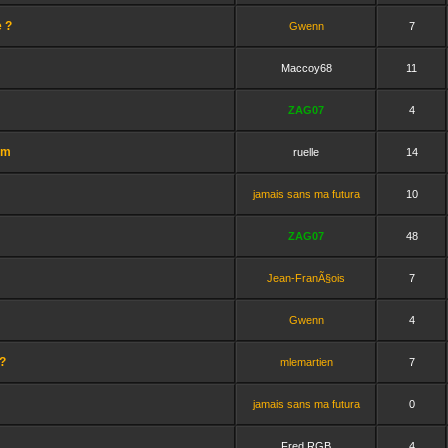
e ?
Gwenn
7
Maccoy68
11
ZAG07
4
km
ruelle
14
jamais sans ma futura
10
ZAG07
48
Jean-FranÃ§ois
7
Gwenn
4
?
mlemartien
7
jamais sans ma futura
0
Fred RGB
4