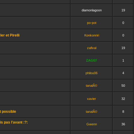
diamonlagoon
19
po-pot
0
r et Pirelli
Konkonriri
0
zafival
19
ZAG07
1
philou06
4
tanalÃ©
50
xavier
32
t possible
tanalÃ©
8
s pas l'avant :?:
Gwenn
36