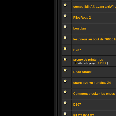
Aucun
message
compatibilitÃ© avant arriÃ¨r
non
lu
Aucun
message
Pilot Road 2
non
lu
Aucun
message
bon plan
non
lu
Aucun
message
les pneus au bout de 76000 
non
lu
Aucun
message
D207
non
lu
Aucun
message
promo de printemps
non
[
Aller à la page :
1
2
3
4
]
lu
Aller
Aucun
à
message
la
Road Attack
non
page
lu
Aucun
message
usure bizarre sur Metz Z4
non
lu
Aucun
message
Comment stocker les pneus 
non
lu
Aucun
message
D207
non
lu
Aucun
message
PILOT ROAD2
non