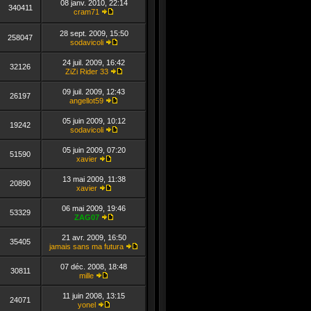
08 janv. 2010, 22:14
dernier
340411
cram71
message
Consulter
le
28 sept. 2009, 15:50
dernier
258047
sodavicoli
message
Consulter
le
24 juil. 2009, 16:42
dernier
32126
ZiZi Rider 33
message
Consulter
le
09 juil. 2009, 12:43
dernier
26197
angellot59
message
Consulter
le
05 juin 2009, 10:12
dernier
19242
sodavicoli
message
Consulter
le
05 juin 2009, 07:20
dernier
51590
xavier
message
Consulter
le
13 mai 2009, 11:38
dernier
20890
xavier
message
Consulter
le
06 mai 2009, 19:46
dernier
53329
ZAG07
message
Consulter
le
21 avr. 2009, 16:50
dernier
35405
jamais sans ma futura
message
Consulter
le
07 déc. 2008, 18:48
dernier
30811
mille
message
Consulter
le
11 juin 2008, 13:15
dernier
24071
yonel
message