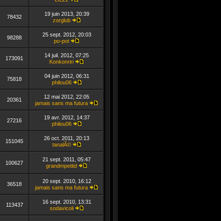
message
Consulter
le
19 juin 2013, 20:39
dernier
78432
zorglub
message
Consulter
le
25 sept. 2012, 20:03
dernier
98288
po-pot
message
Consulter
le
14 juil. 2012, 07:25
dernier
173091
Konkonriri
message
Consulter
le
04 juin 2012, 06:31
dernier
75818
philou06
message
Consulter
le
12 mai 2012, 22:05
dernier
20361
jamais sans ma futura
message
Consulter
le
19 avr. 2012, 14:37
dernier
27216
philou06
message
Consulter
le
26 oct. 2011, 20:13
dernier
151045
tanalÃ©
message
Consulter
le
21 sept. 2011, 05:47
dernier
100627
grandmpetitd
message
Consulter
le
20 sept. 2010, 16:12
dernier
36518
jamais sans ma futura
message
Consulter
le
16 sept. 2010, 13:31
dernier
113437
sodavicoli
message
Consulter
le