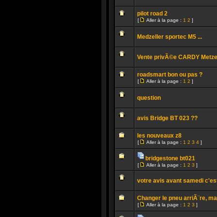
lu
Aucun
message
pilot road 2
non
[
Aller à la page :
1
2
]
lu
Aller
Aucun
à
message
la
Medzeller sportec M5 ...
non
page
lu
Aucun
message
Vente privÃ©e CARDY Metzele
non
lu
Aucun
message
roadsmart bon ou pas ?
non
[
Aller à la page :
1
2
]
lu
Aller
Aucun
à
message
la
question
non
page
lu
Aucun
message
avis Bridge BT 023 ??
non
lu
Aucun
message
les nouveaux z8
non
[
Aller à la page :
1
2
3
4
]
lu
Aller
Aucun
à
message
la
bridgestone bt021
non
page
Pièces
lu
[
Aller à la page :
1
2
3
]
jointes
Aucun
Aller
message
à
non
votre avis avant samedi c'es
la
lu
page
Aucun
message
Changer le pneu arriÃ¨re, mai
non
[
Aller à la page :
1
2
3
]
lu
Aller
Aucun
à
message