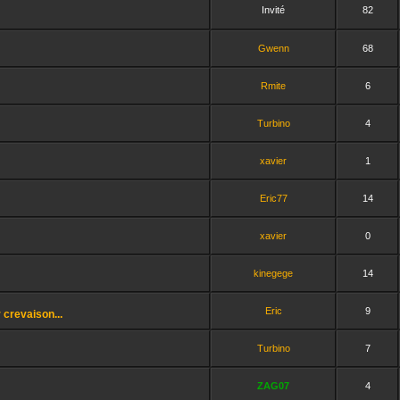
Invité
82
Gwenn
68
Rmite
6
Turbino
4
xavier
1
Eric77
14
xavier
0
kinegege
14
Eric
9
 crevaison...
Turbino
7
ZAG07
4