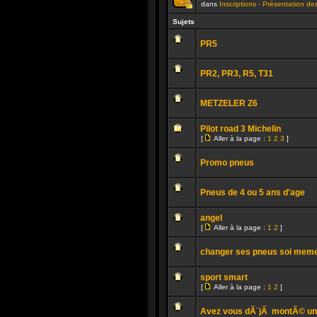
dans
Inscriptions - Présentation d
Ce
sujet
Sujets
est
verrouillé.
PR5
Vous
ne
Aucun
pouvez
message
pas
PR2, PR3, R5, T31
non
publier
lu
ou
Aucun
modifier
message
de
METZELER Z6
non
messages.
lu
Aucun
message
Pilot road 3 Michelin
non
[
Aller à la page :
1
2
3
]
lu
Aller
Aucun
à
message
la
Promo pneus
non
page
lu
Aucun
message
Pneus de 4 ou 5 ans d'age
non
lu
Aucun
message
angel
non
[
Aller à la page :
1
2
]
lu
Aller
Aucun
à
message
la
changer ses pneus soi mem
non
page
lu
Aucun
message
sport smart
non
[
Aller à la page :
1
2
]
lu
Aller
Aucun
à
message
la
Avez vous dÃ¨jÃ montÃ© un
non
page