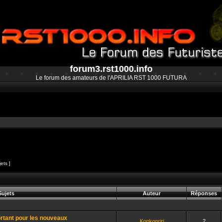
forum3.rst1000.info
Le forum des amateurs de l'APRILIA RST 1000 FUTURA
jets ]
et
ujets
Auteur
Réponses
ortant pour les nouveaux
Konkonriri
2