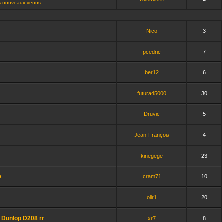
es nouveaux venus.
Nico
3
pcedric
7
ber12
6
futura45000
30
Druvic
5
Jean-François
4
kinegege
23
e
cram71
10
olir1
20
 Dunlop D208 rr
xr7
8