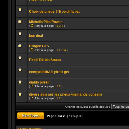
lu
Aucun
message
Choix de pneus, !!Trop difficile..
non
lu
Aucun
message
Michelin Pilot Power
non
[
Aller à la page :
1
2
3
]
lu
Aller
Aucun
à
message
la
bon deal
non
page
lu
Aucun
message
Dragon GTS
non
[
Aller à la page :
1
2
3
4
]
lu
Aller
Aucun
à
message
la
Pirelli Diablo Strada
non
page
lu
Aucun
message
compatibilitÃ© pirelli gts
non
lu
Aucun
message
diablo pirreli
non
[
Aller à la page :
1
2
]
lu
Aller
Aucun
à
message
divers avis sur les pneux+demande conseils
la
non
[
page
Aller à la page :
1
2
]
lu
Aller
Aucun
à
message
Afficher les sujets publiés depuis :
la
non
page
lu
Page
1
sur
2
[ 51 sujets ]
Publier un nouveau sujet
Accueil du forum
»
»