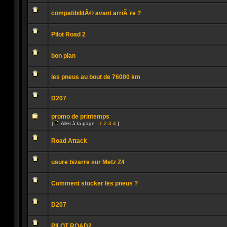
Aucun
message
compatibilitÃ© avant arriÃ¨re ?
non
lu
Aucun
message
Pilot Road 2
non
lu
Aucun
message
bon plan
non
lu
Aucun
message
les pneus au bout de 76000 km
non
lu
Aucun
message
D207
non
lu
Aucun
message
promo de printemps
non
[
Aller à la page :
1
2
3
4
]
lu
Aller
Aucun
à
message
la
Road Attack
non
page
lu
Aucun
message
usure bizarre sur Metz Z4
non
lu
Aucun
message
Comment stocker les pneus ?
non
lu
Aucun
message
D207
non
lu
Aucun
message
PILOT ROAD2
non