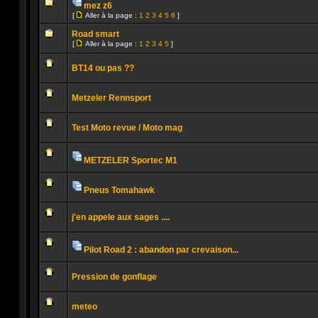
la
mez z6
non
page
Pièces
lu
[
Aller à la page :
1
2
3
4
5
6
]
jointes
Aucun
Aller
message
à
Road smart
non
la
[
Aller à la page :
1
2
3
4
5
]
lu
page
Aller
Aucun
à
message
la
BT14 ou pas ??
non
page
lu
Aucun
message
Metzeler Rennsport
non
lu
Aucun
message
Test Moto revue / Moto mag
non
lu
Aucun
message
non
METZELER Sportec M1
lu
Pièces
Aucun
jointes
message
non
Pneus Tomahawk
lu
Pièces
Aucun
jointes
message
j'en appele aux sages ....
non
lu
Aucun
message
non
Pilot Road 2 : abandon par crevaison...
lu
Pièces
Aucun
jointes
message
Pression de gonflage
non
lu
Aucun
message
meteo
non
lu