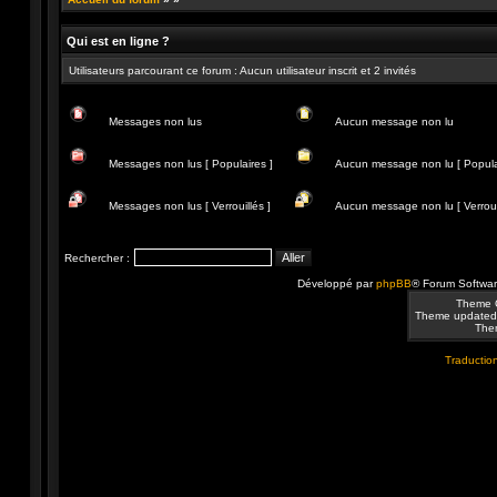
Qui est en ligne ?
Utilisateurs parcourant ce forum : Aucun utilisateur inscrit et 2 invités
Messages non lus
Aucun message non lu
Messages
Aucun
non
message
Messages non lus [ Populaires ]
Aucun message non lu [ Popula
lus
non
lu
Messages
Aucun
non
message
Messages non lus [ Verrouillés ]
Aucun message non lu [ Verrouil
lus
non
[
lu
Messages
Aucun
Populaires
[
non
message
]
Populaire
lus
non
Rechercher :
]
[
lu
Verrouillés
[
Développé par
phpBB
® Forum Softwa
]
Verrouillé
]
Theme 
Theme updated
Them
Traduction