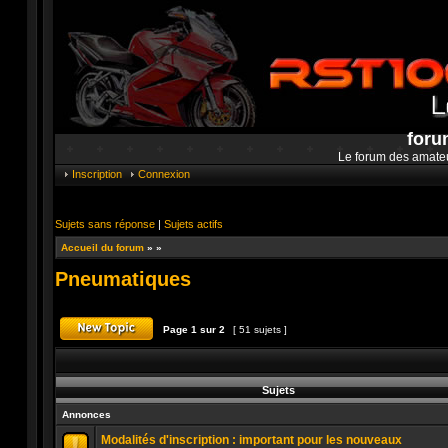
foru
Le forum des amate
Inscription
Connexion
Sujets sans réponse
|
Sujets actifs
Accueil du forum
»
»
Pneumatiques
Page
1
sur
2
[ 51 sujets ]
Publier un nouveau sujet
Sujets
Annonces
Modalités d'inscription : important pour les nouveaux