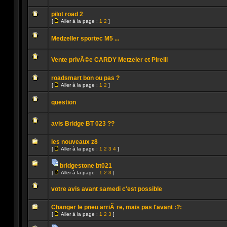
lu
Aucun
message
pilot road 2
non
[
Aller à la page :
1
2
]
lu
Aller
Aucun
à
message
la
Medzeller sportec M5 ...
non
page
lu
Aucun
message
Vente privÃ©e CARDY Metzeler et Pirelli
non
lu
Aucun
message
roadsmart bon ou pas ?
non
[
Aller à la page :
1
2
]
lu
Aller
Aucun
à
message
la
question
non
page
lu
Aucun
message
avis Bridge BT 023 ??
non
lu
Aucun
message
les nouveaux z8
non
[
Aller à la page :
1
2
3
4
]
lu
Aller
Aucun
à
message
la
bridgestone bt021
non
page
Pièces
lu
[
Aller à la page :
1
2
3
]
jointes
Aucun
Aller
message
à
non
votre avis avant samedi c'est possible
la
lu
page
Aucun
message
Changer le pneu arriÃ¨re, mais pas l'avant :?:
non
[
Aller à la page :
1
2
3
]
lu
Aller
Aucun
à
message