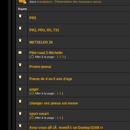
dans
Inscriptions - Présentation des nouveaux venus.
Ce
sujet
Sujets
est
verrouillé.
PR5
Vous
ne
Aucun
pouvez
message
pas
PR2, PR3, R5, T31
non
publier
lu
ou
Aucun
modifier
message
de
METZELER Z6
non
messages.
lu
Aucun
message
Pilot road 3 Michelin
non
[
Aller à la page :
1
2
3
]
lu
Aller
Aucun
à
message
la
Promo pneus
non
page
lu
Aucun
message
Pneus de 4 ou 5 ans d'age
non
lu
Aucun
message
angel
non
[
Aller à la page :
1
2
]
lu
Aller
Aucun
à
message
la
changer ses pneus soi meme
non
page
lu
Aucun
message
sport smart
non
[
Aller à la page :
1
2
]
lu
Aller
Aucun
à
message
la
Avez vous dÃ¨jÃ montÃ© un Dunlop D208 rr
non
page