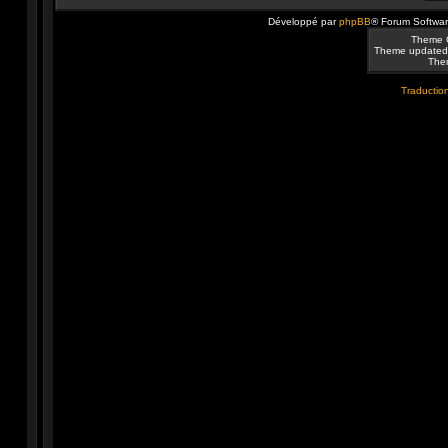
Développé par
phpBB
® Forum Softwa
Theme 
Theme updated
Them
Traduction