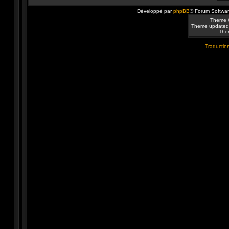
Développé par
phpBB
® Forum Softwa
Theme 
Theme updated
Them
Traduction