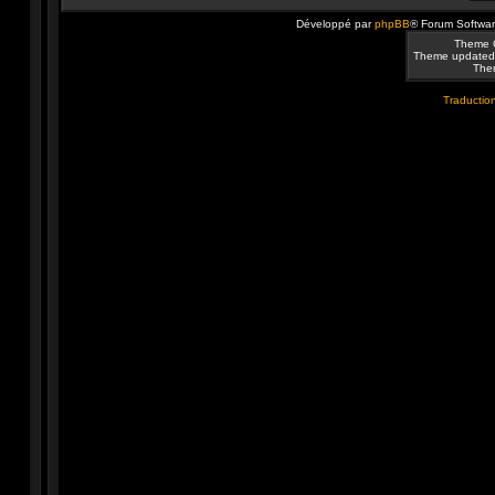
Développé par
phpBB
® Forum Softwa
Theme 
Theme updated
Them
Traduction