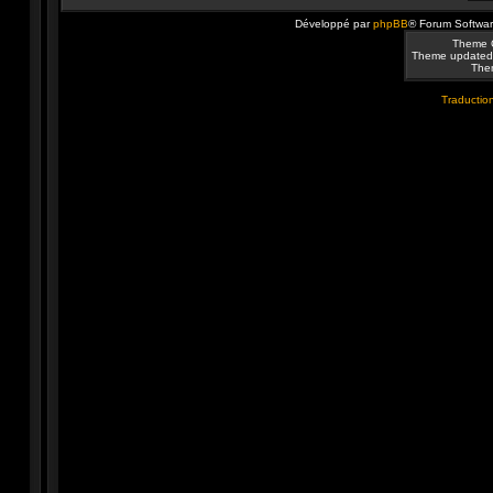
Développé par
phpBB
® Forum Softwa
Theme 
Theme updated
Them
Traduction