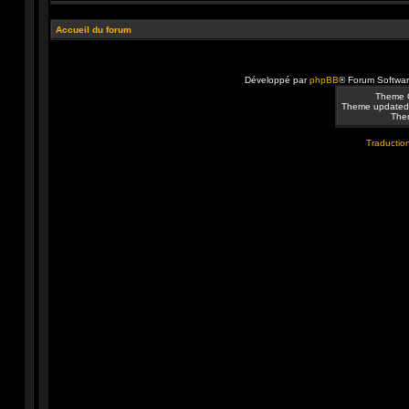
Accueil du forum
Développé par
phpBB
® Forum Softwa
Theme 
Theme updated
Them
Traduction