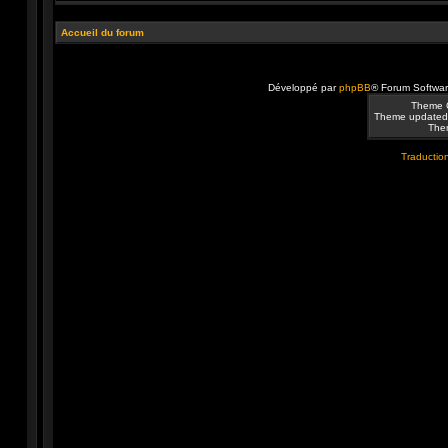
Accueil du forum
Développé par
phpBB
® Forum Softwa
Theme 
Theme updated
Them
Traduction