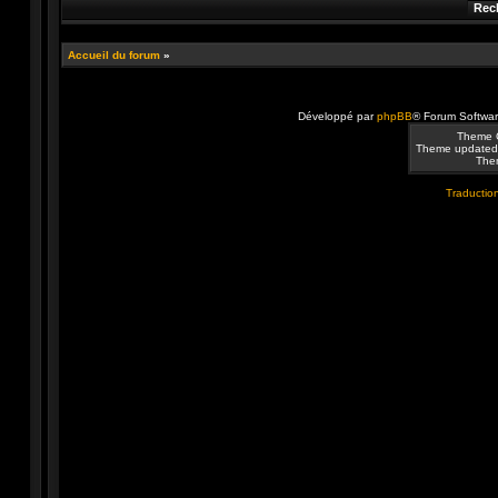
Accueil du forum
»
Développé par
phpBB
® Forum Softwa
Theme 
Theme updated
Them
Traduction