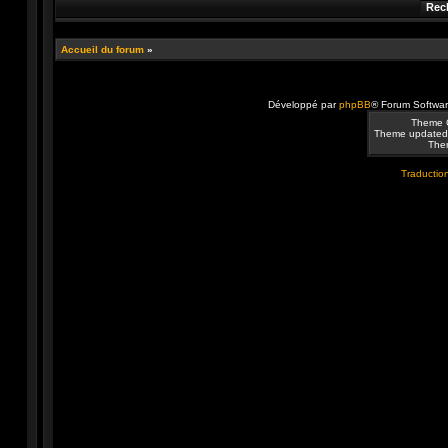
Accueil du forum
»
Développé par
phpBB
® Forum Softwa
Theme 
Theme updated
Them
Traduction