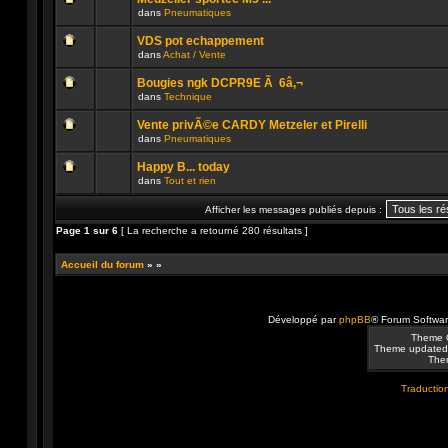
non
publié
dans
Pneumatiques
lu
dans
Aucun
n’a
ce
message
été
sujet.
VDS pot echappement
non
publié
dans
Achat / Vente
lu
dans
Aucun
n’a
ce
message
été
sujet.
Bougies ngk DCPR9E Ã 6â‚¬
non
publié
dans
Technique
lu
dans
Aucun
n’a
ce
message
été
sujet.
Vente privÃ©e CARDY Metzeler et Pirelli
non
publié
dans
Pneumatiques
lu
dans
Aucun
n’a
ce
message
été
sujet.
Happy B... today
non
publié
dans
Tout et rien
lu
dans
Aucun
n’a
ce
message
été
sujet.
Afficher les messages publiés depuis :
non
publié
lu
dans
Page
1
sur
6
[ La recherche a retourné 280 résultats ]
n’a
ce
été
sujet.
publié
Accueil du forum
»
»
dans
ce
sujet.
Développé par
phpBB
® Forum Softwa
Theme 
Theme updated
Them
Traduction