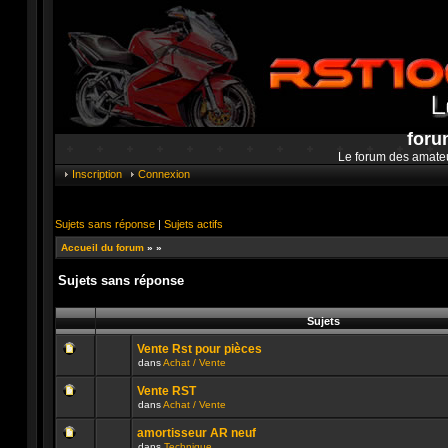
foru
Le forum des amate
Inscription
Connexion
Sujets sans réponse
|
Sujets actifs
Accueil du forum
»
»
Sujets sans réponse
Sujets
Vente Rst pour pièces
dans
Achat / Vente
Aucun
message
Vente RST
non
dans
Achat / Vente
lu
Aucun
n’a
message
été
amortisseur AR neuf
non
publié
dans
Technique