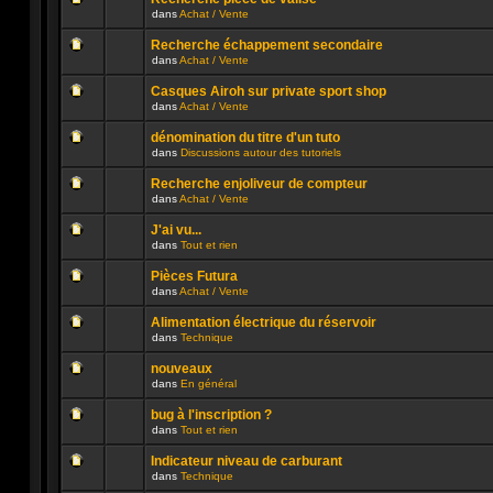
non
publié
dans
Achat / Vente
lu
dans
Aucun
n’a
ce
message
été
sujet.
Recherche échappement secondaire
non
publié
dans
Achat / Vente
lu
dans
Aucun
n’a
ce
message
été
sujet.
Casques Airoh sur private sport shop
non
publié
dans
Achat / Vente
lu
dans
Aucun
n’a
ce
message
été
sujet.
dénomination du titre d'un tuto
non
publié
dans
Discussions autour des tutoriels
lu
dans
Aucun
n’a
ce
message
été
sujet.
Recherche enjoliveur de compteur
non
publié
dans
Achat / Vente
lu
dans
Aucun
n’a
ce
message
été
sujet.
J'ai vu...
non
publié
dans
Tout et rien
lu
dans
Aucun
n’a
ce
message
été
sujet.
Pièces Futura
non
publié
dans
Achat / Vente
lu
dans
Aucun
n’a
ce
message
été
sujet.
Alimentation électrique du réservoir
non
publié
dans
Technique
lu
dans
Aucun
n’a
ce
message
été
sujet.
nouveaux
non
publié
dans
En général
lu
dans
Aucun
n’a
ce
message
été
sujet.
bug à l'inscription ?
non
publié
dans
Tout et rien
lu
dans
Aucun
n’a
ce
message
été
sujet.
Indicateur niveau de carburant
non
publié
dans
Technique
lu
dans
Aucun
n’a