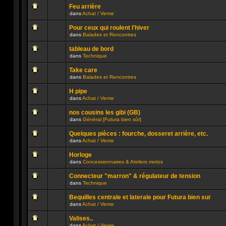
ce
message
été
sujet.
Feu arrière
non
publié
dans
Achat / Vente
lu
dans
Aucun
n’a
ce
message
été
sujet.
Pour ceux qui roulent l'hiver
non
publié
dans
Balades et Rencontres
lu
dans
Aucun
n’a
ce
message
été
sujet.
tableau de bord
non
publié
dans
Technique
lu
dans
Aucun
n’a
ce
message
été
sujet.
Take care
non
publié
dans
Balades et Rencontres
lu
dans
Aucun
n’a
ce
message
été
sujet.
H pipe
non
publié
dans
Achat / Vente
lu
dans
Aucun
n’a
ce
message
été
sujet.
nos cousins les gibi (GB)
non
publié
dans
Général [Futura bien sûr]
lu
dans
Aucun
n’a
ce
message
été
sujet.
Quelques pièces : fourche, dosseret arrière, etc.
non
publié
dans
Achat / Vente
lu
dans
Aucun
n’a
ce
message
été
sujet.
Horloge
non
publié
dans
Concessionnaires & Ateliers motos
lu
dans
Aucun
n’a
ce
message
été
sujet.
Connecteur "marron" & régulateur de tension
non
publié
dans
Technique
lu
dans
Aucun
n’a
ce
message
été
sujet.
Bequilles centrale et laterale pour Futura bien sur
non
publié
dans
Achat / Vente
lu
dans
Aucun
n’a
ce
message
été
sujet.
Valises..
non
publié
dans
Achat / Vente