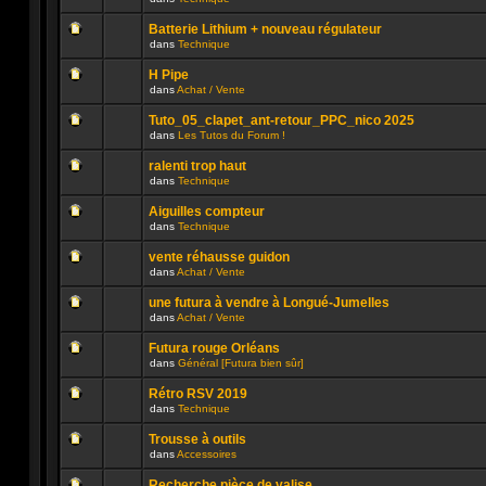
lu
dans
Aucun
n’a
ce
message
été
sujet.
Batterie Lithium + nouveau régulateur
non
publié
dans
Technique
lu
dans
Aucun
n’a
ce
message
été
sujet.
H Pipe
non
publié
dans
Achat / Vente
lu
dans
Aucun
n’a
ce
message
été
sujet.
Tuto_05_clapet_ant-retour_PPC_nico 2025
non
publié
dans
Les Tutos du Forum !
lu
dans
Aucun
n’a
ce
message
été
sujet.
ralenti trop haut
non
publié
dans
Technique
lu
dans
Aucun
n’a
ce
message
été
sujet.
Aiguilles compteur
non
publié
dans
Technique
lu
dans
Aucun
n’a
ce
message
été
sujet.
vente réhausse guidon
non
publié
dans
Achat / Vente
lu
dans
Aucun
n’a
ce
message
été
sujet.
une futura à vendre à Longué-Jumelles
non
publié
dans
Achat / Vente
lu
dans
Aucun
n’a
ce
message
été
sujet.
Futura rouge Orléans
non
publié
dans
Général [Futura bien sûr]
lu
dans
Aucun
n’a
ce
message
été
sujet.
Rétro RSV 2019
non
publié
dans
Technique
lu
dans
Aucun
n’a
ce
message
été
sujet.
Trousse à outils
non
publié
dans
Accessoires
lu
dans
Aucun
n’a
ce
message
été
sujet.
Recherche pièce de valise