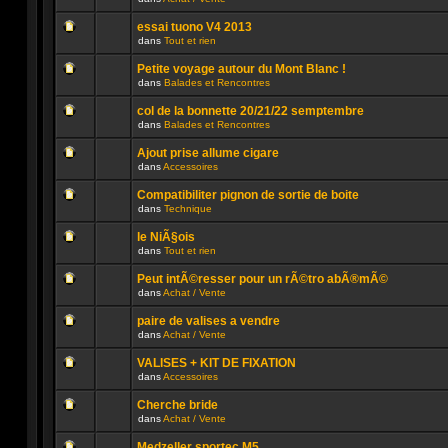
lu
dans
Aucun
n’a
ce
message
été
sujet.
essai tuono V4 2013
non
publié
dans
Tout et rien
lu
dans
Aucun
n’a
ce
message
été
sujet.
Petite voyage autour du Mont Blanc !
non
publié
dans
Balades et Rencontres
lu
dans
Aucun
n’a
ce
message
été
sujet.
col de la bonnette 20/21/22 semptembre
non
publié
dans
Balades et Rencontres
lu
dans
Aucun
n’a
ce
message
été
sujet.
Ajout prise allume cigare
non
publié
dans
Accessoires
lu
dans
Aucun
n’a
ce
message
été
sujet.
Compatibiliter pignon de sortie de boite
non
publié
dans
Technique
lu
dans
Aucun
n’a
ce
message
été
sujet.
le NiÃ§ois
non
publié
dans
Tout et rien
lu
dans
Aucun
n’a
ce
message
été
sujet.
Peut intÃ©resser pour un rÃ©tro abÃ®mÃ©
non
publié
dans
Achat / Vente
lu
dans
Aucun
n’a
ce
message
été
sujet.
paire de valises a vendre
non
publié
dans
Achat / Vente
lu
dans
Aucun
n’a
ce
message
été
sujet.
VALISES + KIT DE FIXATION
non
publié
dans
Accessoires
lu
dans
Aucun
n’a
ce
message
été
sujet.
Cherche bride
non
publié
dans
Achat / Vente
lu
dans
Aucun
n’a
ce
message
été
sujet.
Medzeller sportec M5 ...