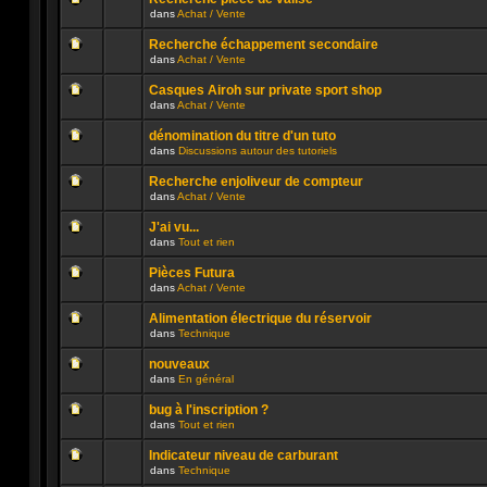
non
publié
dans
Achat / Vente
lu
dans
Aucun
n’a
ce
message
été
sujet.
Recherche échappement secondaire
non
publié
dans
Achat / Vente
lu
dans
Aucun
n’a
ce
message
été
sujet.
Casques Airoh sur private sport shop
non
publié
dans
Achat / Vente
lu
dans
Aucun
n’a
ce
message
été
sujet.
dénomination du titre d'un tuto
non
publié
dans
Discussions autour des tutoriels
lu
dans
Aucun
n’a
ce
message
été
sujet.
Recherche enjoliveur de compteur
non
publié
dans
Achat / Vente
lu
dans
Aucun
n’a
ce
message
été
sujet.
J'ai vu...
non
publié
dans
Tout et rien
lu
dans
Aucun
n’a
ce
message
été
sujet.
Pièces Futura
non
publié
dans
Achat / Vente
lu
dans
Aucun
n’a
ce
message
été
sujet.
Alimentation électrique du réservoir
non
publié
dans
Technique
lu
dans
Aucun
n’a
ce
message
été
sujet.
nouveaux
non
publié
dans
En général
lu
dans
Aucun
n’a
ce
message
été
sujet.
bug à l'inscription ?
non
publié
dans
Tout et rien
lu
dans
Aucun
n’a
ce
message
été
sujet.
Indicateur niveau de carburant
non
publié
dans
Technique
lu
dans
Aucun
n’a