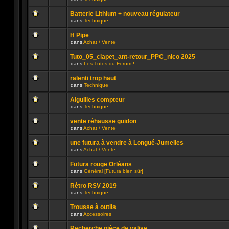
lu
dans
Aucun
n’a
ce
message
été
sujet.
Batterie Lithium + nouveau régulateur
non
publié
dans
Technique
lu
dans
Aucun
n’a
ce
message
été
sujet.
H Pipe
non
publié
dans
Achat / Vente
lu
dans
Aucun
n’a
ce
message
été
sujet.
Tuto_05_clapet_ant-retour_PPC_nico 2025
non
publié
dans
Les Tutos du Forum !
lu
dans
Aucun
n’a
ce
message
été
sujet.
ralenti trop haut
non
publié
dans
Technique
lu
dans
Aucun
n’a
ce
message
été
sujet.
Aiguilles compteur
non
publié
dans
Technique
lu
dans
Aucun
n’a
ce
message
été
sujet.
vente réhausse guidon
non
publié
dans
Achat / Vente
lu
dans
Aucun
n’a
ce
message
été
sujet.
une futura à vendre à Longué-Jumelles
non
publié
dans
Achat / Vente
lu
dans
Aucun
n’a
ce
message
été
sujet.
Futura rouge Orléans
non
publié
dans
Général [Futura bien sûr]
lu
dans
Aucun
n’a
ce
message
été
sujet.
Rétro RSV 2019
non
publié
dans
Technique
lu
dans
Aucun
n’a
ce
message
été
sujet.
Trousse à outils
non
publié
dans
Accessoires
lu
dans
Aucun
n’a
ce
message
été
sujet.
Recherche pièce de valise