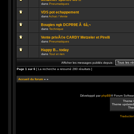
non
publié
dans
Pneumatiques
lu
dans
Aucun
n’a
ce
message
été
sujet.
VDS pot echappement
non
publié
dans
Achat / Vente
lu
dans
Aucun
n’a
ce
message
été
sujet.
Bougies ngk DCPR9E Ã 6â‚¬
non
publié
dans
Technique
lu
dans
Aucun
n’a
ce
message
été
sujet.
Vente privÃ©e CARDY Metzeler et Pirelli
non
publié
dans
Pneumatiques
lu
dans
Aucun
n’a
ce
message
été
sujet.
Happy B... today
non
publié
dans
Tout et rien
lu
dans
Aucun
n’a
ce
message
été
sujet.
Afficher les messages publiés depuis :
non
publié
lu
dans
Page
1
sur
6
[ La recherche a retourné 280 résultats ]
n’a
ce
été
sujet.
publié
Accueil du forum
»
»
dans
ce
sujet.
Développé par
phpBB
® Forum Softwa
Theme 
Theme updated
Them
Traduction