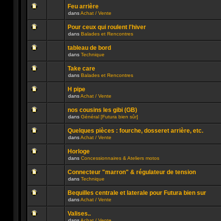
ce
message
été
sujet.
Feu arrière
non
publié
dans
Achat / Vente
lu
dans
Aucun
n’a
ce
message
été
sujet.
Pour ceux qui roulent l'hiver
non
publié
dans
Balades et Rencontres
lu
dans
Aucun
n’a
ce
message
été
sujet.
tableau de bord
non
publié
dans
Technique
lu
dans
Aucun
n’a
ce
message
été
sujet.
Take care
non
publié
dans
Balades et Rencontres
lu
dans
Aucun
n’a
ce
message
été
sujet.
H pipe
non
publié
dans
Achat / Vente
lu
dans
Aucun
n’a
ce
message
été
sujet.
nos cousins les gibi (GB)
non
publié
dans
Général [Futura bien sûr]
lu
dans
Aucun
n’a
ce
message
été
sujet.
Quelques pièces : fourche, dosseret arrière, etc.
non
publié
dans
Achat / Vente
lu
dans
Aucun
n’a
ce
message
été
sujet.
Horloge
non
publié
dans
Concessionnaires & Ateliers motos
lu
dans
Aucun
n’a
ce
message
été
sujet.
Connecteur "marron" & régulateur de tension
non
publié
dans
Technique
lu
dans
Aucun
n’a
ce
message
été
sujet.
Bequilles centrale et laterale pour Futura bien sur
non
publié
dans
Achat / Vente
lu
dans
Aucun
n’a
ce
message
été
sujet.
Valises..
non
publié
dans
Achat / Vente