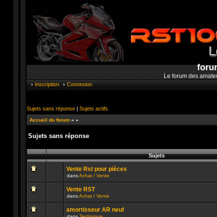
foru
Le forum des amate
Inscription
Connexion
Sujets sans réponse
|
Sujets actifs
Accueil du forum
»
»
Sujets sans réponse
Sujets
Vente Rst pour pièces
dans
Achat / Vente
Aucun
message
Vente RST
non
dans
Achat / Vente
lu
Aucun
n’a
message
été
amortisseur AR neuf
non
publié
dans
Technique