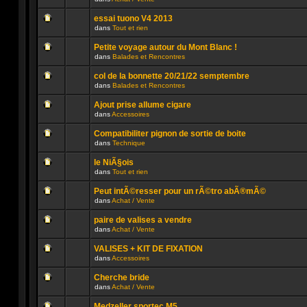
lu
dans
Aucun
n’a
ce
message
été
sujet.
essai tuono V4 2013
non
publié
dans
Tout et rien
lu
dans
Aucun
n’a
ce
message
été
sujet.
Petite voyage autour du Mont Blanc !
non
publié
dans
Balades et Rencontres
lu
dans
Aucun
n’a
ce
message
été
sujet.
col de la bonnette 20/21/22 semptembre
non
publié
dans
Balades et Rencontres
lu
dans
Aucun
n’a
ce
message
été
sujet.
Ajout prise allume cigare
non
publié
dans
Accessoires
lu
dans
Aucun
n’a
ce
message
été
sujet.
Compatibiliter pignon de sortie de boite
non
publié
dans
Technique
lu
dans
Aucun
n’a
ce
message
été
sujet.
le NiÃ§ois
non
publié
dans
Tout et rien
lu
dans
Aucun
n’a
ce
message
été
sujet.
Peut intÃ©resser pour un rÃ©tro abÃ®mÃ©
non
publié
dans
Achat / Vente
lu
dans
Aucun
n’a
ce
message
été
sujet.
paire de valises a vendre
non
publié
dans
Achat / Vente
lu
dans
Aucun
n’a
ce
message
été
sujet.
VALISES + KIT DE FIXATION
non
publié
dans
Accessoires
lu
dans
Aucun
n’a
ce
message
été
sujet.
Cherche bride
non
publié
dans
Achat / Vente
lu
dans
Aucun
n’a
ce
message
été
sujet.
Medzeller sportec M5 ...