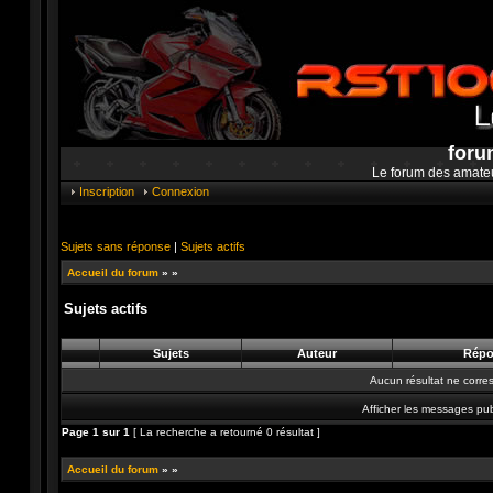
foru
Le forum des amate
Inscription
Connexion
Sujets sans réponse
|
Sujets actifs
Accueil du forum
»
»
Sujets actifs
Sujets
Auteur
Répo
Aucun résultat ne corre
Afficher les messages pub
Page
1
sur
1
[ La recherche a retourné 0 résultat ]
Accueil du forum
»
»