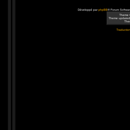
Développé par
phpBB
® Forum Softwa
Theme 
Theme updated
Them
Traduction