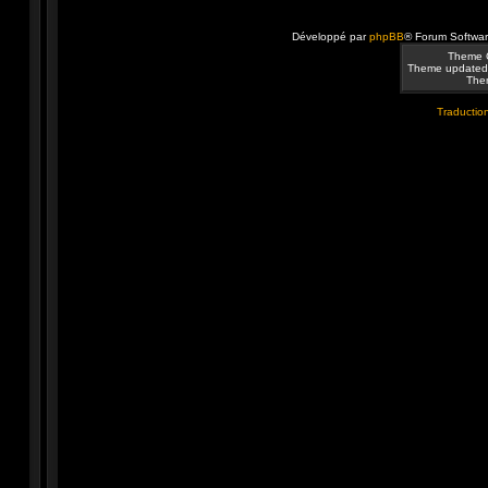
Développé par
phpBB
® Forum Softwa
Theme 
Theme updated
Them
Traduction