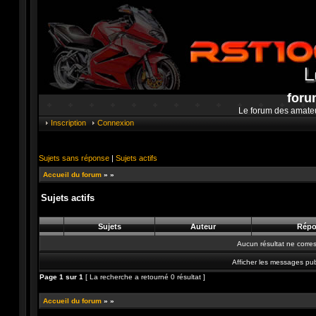
foru
Le forum des amate
Inscription
Connexion
Sujets sans réponse
|
Sujets actifs
Accueil du forum
»
»
Sujets actifs
Sujets
Auteur
Répo
Aucun résultat ne corre
Afficher les messages pub
Page
1
sur
1
[ La recherche a retourné 0 résultat ]
Accueil du forum
»
»