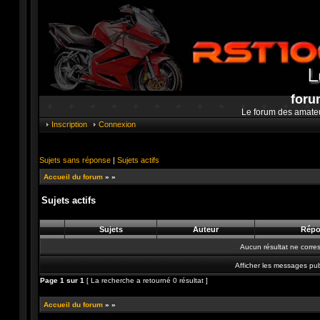
foru
Le forum des amate
Inscription
Connexion
Sujets sans réponse
|
Sujets actifs
Accueil du forum
»
»
Sujets actifs
Sujets
Auteur
Répo
Aucun résultat ne corre
Afficher les messages pub
Page
1
sur
1
[ La recherche a retourné 0 résultat ]
Accueil du forum
»
»