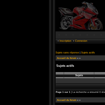
Inscription
Connexion
Sujets sans réponse
|
Sujets actifs
Accueil du forum
»
»
Sujets actifs
Sujets
Page
1
sur
1
[ La recherche a retourné 0 résu
Accueil du forum
»
»