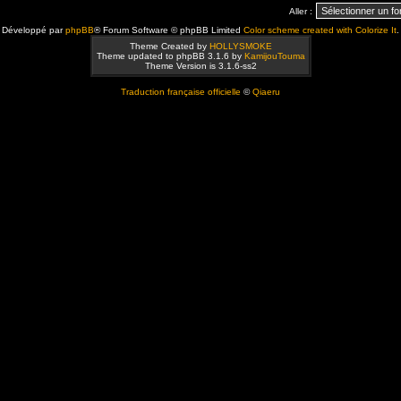
Aller :
Développé par
phpBB
® Forum Software © phpBB Limited
Color scheme created with Colorize It
.
Theme Created by
HOLLYSMOKE
Theme updated to phpBB 3.1.6 by
KamijouTouma
Theme Version is 3.1.6-ss2
Traduction française officielle
©
Qiaeru