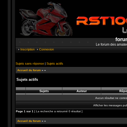
foru
Le forum des amate
Inscription
Connexion
Sujets sans réponse
|
Sujets actifs
Accueil du forum
»
»
Sujets actifs
Sujets
Auteur
Répo
Aucun résultat ne corre
Afficher les messages pub
Page
1
sur
1
[ La recherche a retourné 0 résultat ]
Accueil du forum
»
»