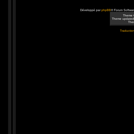
Développé par
phpBB
® Forum Softwa
Theme 
Theme updated
Them
Traduction