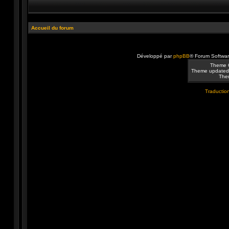
Accueil du forum
Développé par
phpBB
® Forum Softwa
Theme 
Theme updated
Them
Traduction