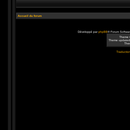
Accueil du forum
Développé par
phpBB
® Forum Softwa
Theme 
Theme updated
Them
Traduction