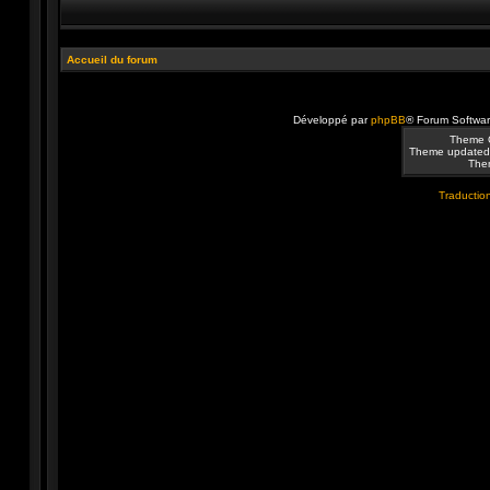
Accueil du forum
Développé par
phpBB
® Forum Softwa
Theme 
Theme updated
Them
Traduction