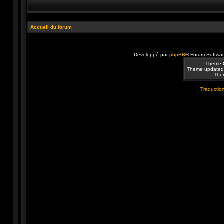
Accueil du forum
Développé par
phpBB
® Forum Softwa
Theme 
Theme updated
Them
Traduction