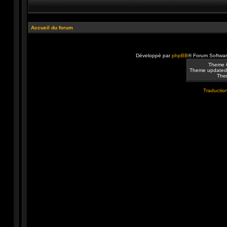
Accueil du forum
Développé par
phpBB
® Forum Softwa
Theme 
Theme updated
Them
Traduction