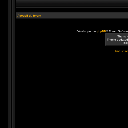
Accueil du forum
Développé par
phpBB
® Forum Softwa
Theme 
Theme updated
Them
Traduction