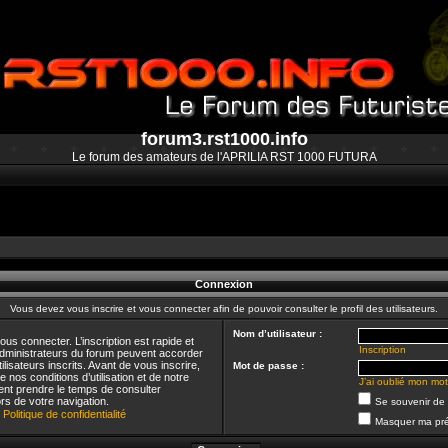
forum3.rst1000.info
Le forum des amateurs de l'APRILIA RST 1000 FUTURA
Connexion
Vous devez vous inscrire et vous connecter afin de pouvoir consulter le profil des utilisateurs.
Nom d’utilisateur :
us connecter. L’inscription est rapide et
Inscription
dministrateurs du forum peuvent accorder
lisateurs inscrits. Avant de vous inscrire,
Mot de passe :
nos conditions d’utilisation et de notre
J’ai oublié mon mo
ement prendre le temps de consulter
rs de votre navigation.
Se souvenir de
|
Politique de confidentialité
Masquer ma pré