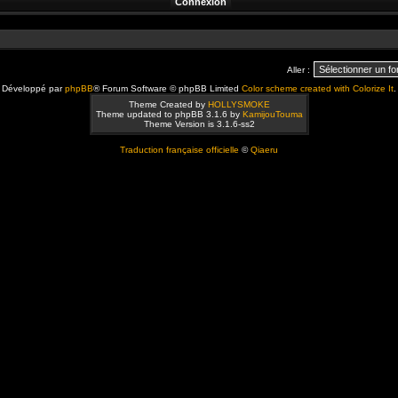
Aller :
Développé par
phpBB
® Forum Software © phpBB Limited
Color scheme created with Colorize It
.
Theme Created by
HOLLYSMOKE
Theme updated to phpBB 3.1.6 by
KamijouTouma
Theme Version is 3.1.6-ss2
Traduction française officielle
©
Qiaeru