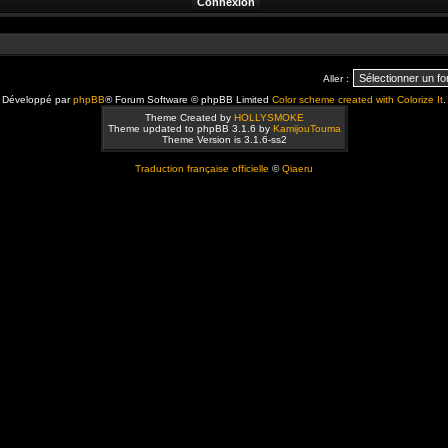
Aller :
Développé par
phpBB
® Forum Software © phpBB Limited
Color scheme created with Colorize It
.
Theme Created by
HOLLYSMOKE
Theme updated to phpBB 3.1.6 by
KamijouTouma
Theme Version is 3.1.6-ss2
Traduction française officielle
©
Qiaeru