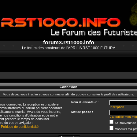
forum3.rst1000.info
Le forum des amateurs de l'APRILIA RST 1000 FUTURA
Connexion
Vous devez vous inscrire et vous connecter afin de pouvoir consulter le profil des utilisateurs.
Nom d’utilisateur :
us connecter. L’inscription est rapide et
Inscription
dministrateurs du forum peuvent accorder
lisateurs inscrits. Avant de vous inscrire,
Mot de passe :
nos conditions d’utilisation et de notre
J’ai oublié mon mo
ement prendre le temps de consulter
rs de votre navigation.
Se souvenir de
|
Politique de confidentialité
Masquer ma pré