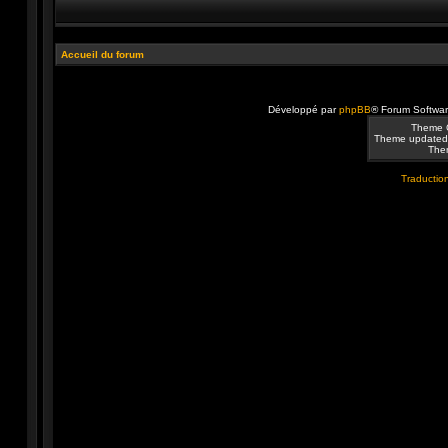
Accueil du forum
Développé par
phpBB
® Forum Softwa
Theme 
Theme updated
Them
Traduction