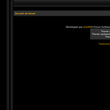
Accueil du forum
Développé par
phpBB
® Forum Softwa
Theme 
Theme updated
Them
Traduction