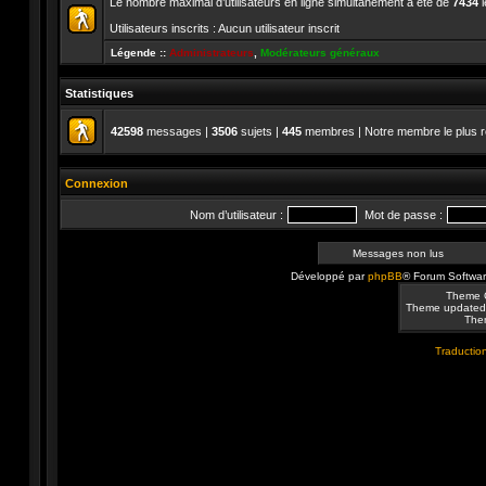
Le nombre maximal d’utilisateurs en ligne simultanément a été de
7434
l
Utilisateurs inscrits : Aucun utilisateur inscrit
Légende ::
Administrateurs
,
Modérateurs généraux
Statistiques
42598
messages |
3506
sujets |
445
membres | Notre membre le plus r
Connexion
Nom d’utilisateur :
Mot de passe :
Messages non lus
Développé par
phpBB
® Forum Softwa
Theme 
Theme updated
Them
Traduction