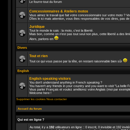
Le fourre-tout du forum
Aucun
message
Concessionnaires & Ateliers motos
non
Vous aimez le travail que fait votre concessionnaire sur votre moto ? V
lu
Dîtes le ici mais attention, vous êtes responsables de vos dires, pas d
Aucun
message
Juridique
non
lu
Tout le monde le sais : la moto, c'est la liberté.
Mais bon, comme on n'est pas tout seul non plus, cette liberté a des lim
Aucun
Alors, parlons-en
message
non
Divers
lu
Tout et rien
Tout ce qui vous passe par la tête, en restant raisonnable bien sûr
Aucun
message
English
non
lu
English speaking visitors
You don't understand anything in French speaking ?
You haven't any friends in your country and you want to visit "La belle
Vous parler Français et voulez améliorez votre Anglais (moi par exempl
Aucun
Welcome here !
message
non
Supprimer les cookies
Nous contacter
lu
Accueil du forum
Qui est en ligne ?
Au total, il y a
192
utilisateurs en ligne :: 0 inscrit, 0 invisible et 192 inv