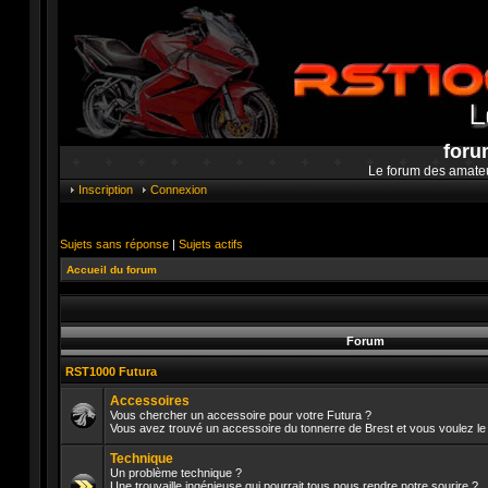
foru
Le forum des amate
Inscription
Connexion
Sujets sans réponse
|
Sujets actifs
Accueil du forum
Forum
RST1000 Futura
Accessoires
Vous chercher un accessoire pour votre Futura ?
Vous avez trouvé un accessoire du tonnerre de Brest et vous voulez le 
Aucun
message
Technique
non
lu
Un problème technique ?
Une trouvaille ingénieuse qui pourrait tous nous rendre notre sourire ?