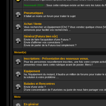
Aucun
Nouveauté 2019 !
: Sous cette rubrique existe un lien vers les tutos du
message
non
lu
Pneumatiques
Il fallait un moins un forum pour traiter le sujet
Aucun
message
Achat / Vente
non
Vous rechercher un équipement [Chr] ? Vous vendez quelque chose [Vds]
lu
annonces pour facilité vos recherches ...
Aucun
message
Général [Futura bien sûr]
non
lu
Envie de faire l'acquisition d'une Futura ?
Envie d'affirmer vos convictions ?
Envie de parler de la Futura tout simplement ?
Aucun
message
non
Motard(e)
lu
Inscriptions - Présentation des nouveaux venus.
Pour les personnes nouvellement inscrites, une fois votre compte activé
presentez-vous dans cette rubrique avant de poster. Merci !
Aucun
message
Equipement
non
lu
ha, l'équipement du motard, il faudra un million de forums pour traiter l
la solution à votre problème ....
Aucun
message
Balades et Rencontres
non
lu
Envie d'une virée ?
D'une concentration de Futuristes ou juste de nous faire partager vos d
Aucun
message
Moto
non
lu
En général