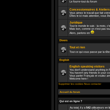
Le fourre-tout du forum
Aucun
message
Concessionnaires & Atelier
non
Vous aimez le travail que fait vo
lu
Dîtes le ici mais attention, vous 
Aucun
message
Juridique
non
lu
Tout le monde le sais : la moto, c'es
Mais bon, comme on n'est pas tout 
Aucun
Alors, parlons-en
message
non
Divers
lu
Tout et rien
Tout ce qui vous passe par la tête
Aucun
message
English
non
lu
English speaking visitors
You don't understand anything in
You haven't any friends in your c
Vous parler Français et voulez am
Aucun
Welcome here !
message
non
Supprimer les cookies
Nous contacter
lu
Accueil du forum
Qui est en ligne ?
Au total, il y a
542
utilisateurs en l