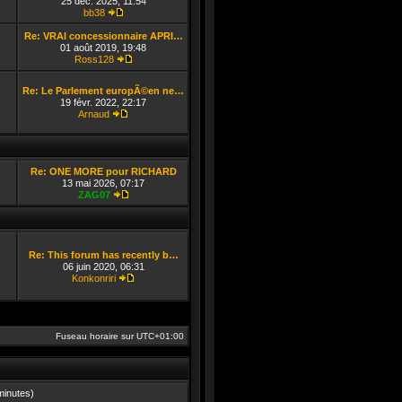
25 déc. 2025, 11:54
bb38
Consulter le dernier message
Re: VRAI concessionnaire APRI…
01 août 2019, 19:48
Ross128
Consulter le dernier message
Re: Le Parlement europÃ©en ne…
19 févr. 2022, 22:17
Arnaud
Consulter le dernier message
Re: ONE MORE pour RICHARD
13 mai 2026, 07:17
ZAG07
Consulter le dernier message
Re: This forum has recently b…
06 juin 2020, 06:31
Konkonriri
Consulter le dernier message
Fuseau horaire sur
UTC+01:00
 minutes)