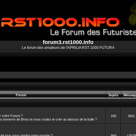
forum3.rst1000.info
Le forum des amateurs de l'APRILIA RST 1000 FUTURA
Forum
Sujets
Messag
 votre Futura ?
295
3601
 tonnerre de Brest et vous voulez le crier au dessus de la bulle ?
rait tous nous rendre notre sourire ?
968
12579