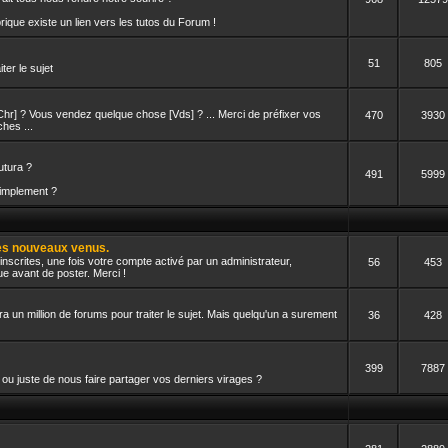
rique existe un lien vers les tutos du Forum !
51
805
iter le sujet
hr] ? Vous vendez quelque chose [Vds] ? ... Merci de préfixer vos
470
3930
hes ...
utura ?
491
5999
simplement ?
des nouveaux venus.
nscrites, une fois votre compte activé par un administrateur,
56
453
e avant de poster. Merci !
ra un million de forums pour traiter le sujet. Mais quelqu'un a surement
36
428
399
7887
ou juste de nous faire partager vos derniers virages ?