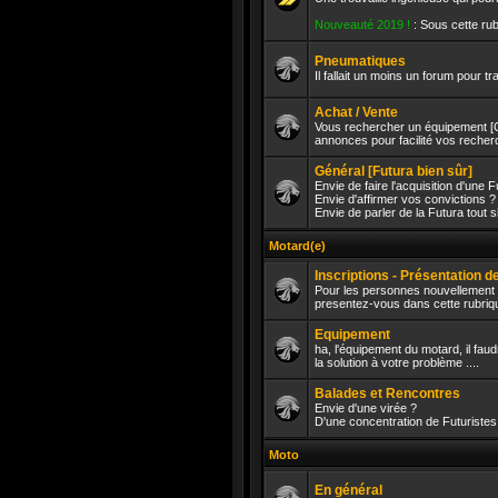
Aucun
Nouveauté 2019 !
: Sous cette rub
message
non
lu
Pneumatiques
Il fallait un moins un forum pour tra
Aucun
message
Achat / Vente
non
Vous rechercher un équipement [C
lu
annonces pour facilité vos recherc
Aucun
message
Général [Futura bien sûr]
non
lu
Envie de faire l'acquisition d'une F
Envie d'affirmer vos convictions ?
Envie de parler de la Futura tout 
Aucun
message
non
Motard(e)
lu
Inscriptions - Présentation 
Pour les personnes nouvellement i
presentez-vous dans cette rubriqu
Aucun
message
Equipement
non
lu
ha, l'équipement du motard, il faud
la solution à votre problème ....
Aucun
message
Balades et Rencontres
non
lu
Envie d'une virée ?
D'une concentration de Futuristes 
Aucun
message
Moto
non
lu
En général