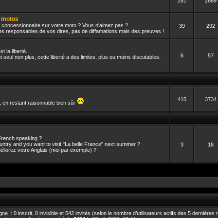
281
2889
s motos
tre concessionnaire sur votre moto ? Vous n'aimez pas ?
39
292
êtes responsables de vos dires, pas de diffamations mais des preuves !
t la liberté.
6
57
seul non plus, cette liberté a des limites, plus ou moins discutables.
415
3734
, en restant raisonnable bien sûr
 French speaking ?
ountry and you want to visit "La belle France" next summer ?
3
18
éliorez votre Anglais (moi par exemple) ?
igne :: 0 inscrit, 0 invisible et 542 invités (selon le nombre d’utilisateurs actifs des 5 dernières