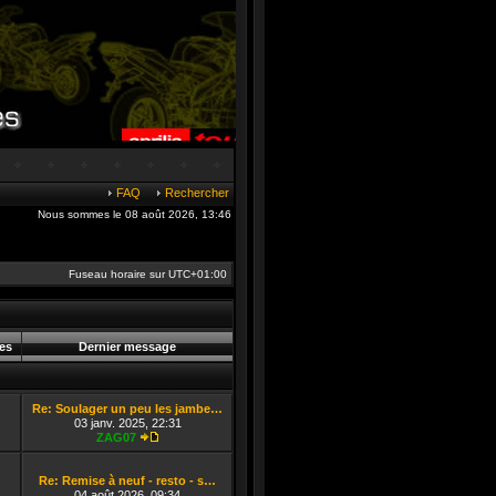
FAQ
Rechercher
Nous sommes le 08 août 2026, 13:46
Fuseau horaire sur
UTC+01:00
es
Dernier message
Re: Soulager un peu les jambe…
03 janv. 2025, 22:31
ZAG07
Consulter le dernier message
Re: Remise à neuf - resto - s…
04 août 2026, 09:34