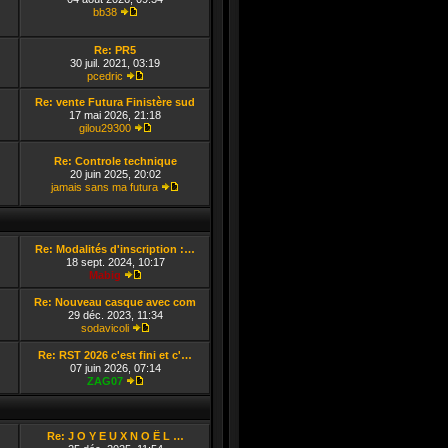
bb38
Consulter le dernier message
Re: PR5
30 juil. 2021, 03:19
pcedric
Consulter le dernier message
Re: vente Futura Finistère sud
17 mai 2026, 21:18
gilou29300
Consulter le dernier message
Re: Controle technique
20 juin 2025, 20:02
jamais sans ma futura
Consulter le dernier message
Re: Modalités d'inscription :…
18 sept. 2024, 10:17
Mabig
Consulter le dernier message
Re: Nouveau casque avec com
29 déc. 2023, 11:34
sodavicoli
Consulter le dernier message
Re: RST 2026 c'est fini et c'…
07 juin 2026, 07:14
ZAG07
Consulter le dernier message
Re: J O Y E U X N O Ë L …