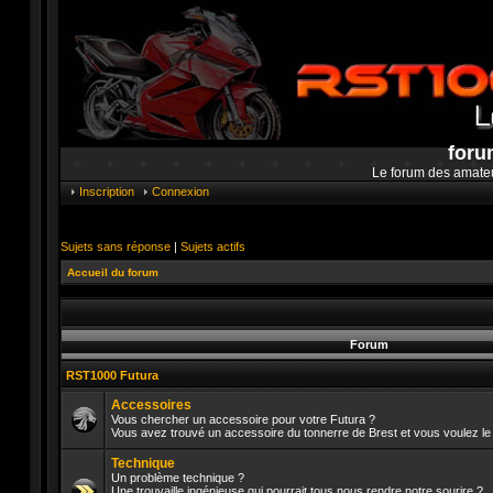
foru
Le forum des amate
Inscription
Connexion
Sujets sans réponse
|
Sujets actifs
Accueil du forum
Forum
RST1000 Futura
Accessoires
Vous chercher un accessoire pour votre Futura ?
Vous avez trouvé un accessoire du tonnerre de Brest et vous voulez le 
Aucun
message
Technique
non
lu
Un problème technique ?
Une trouvaille ingénieuse qui pourrait tous nous rendre notre sourire ?