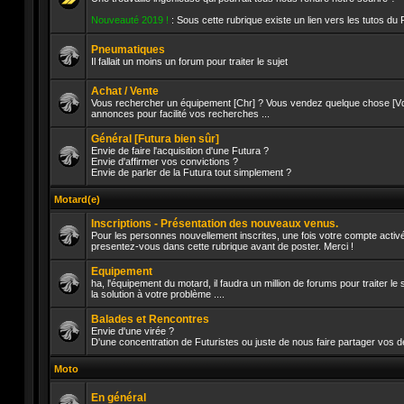
Aucun
Nouveauté 2019 !
: Sous cette rubrique existe un lien vers les tutos du
message
non
lu
Pneumatiques
Il fallait un moins un forum pour traiter le sujet
Aucun
message
Achat / Vente
non
Vous rechercher un équipement [Chr] ? Vous vendez quelque chose [Vds]
lu
annonces pour facilité vos recherches ...
Aucun
message
Général [Futura bien sûr]
non
lu
Envie de faire l'acquisition d'une Futura ?
Envie d'affirmer vos convictions ?
Envie de parler de la Futura tout simplement ?
Aucun
message
non
Motard(e)
lu
Inscriptions - Présentation des nouveaux venus.
Pour les personnes nouvellement inscrites, une fois votre compte activé
presentez-vous dans cette rubrique avant de poster. Merci !
Aucun
message
Equipement
non
lu
ha, l'équipement du motard, il faudra un million de forums pour traiter l
la solution à votre problème ....
Aucun
message
Balades et Rencontres
non
lu
Envie d'une virée ?
D'une concentration de Futuristes ou juste de nous faire partager vos d
Aucun
message
Moto
non
lu
En général