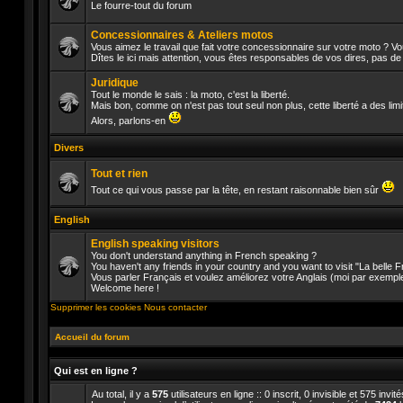
Le fourre-tout du forum
Aucun
message
Concessionnaires & Ateliers motos
non
Vous aimez le travail que fait votre concessionnaire sur votre moto ? V
lu
Dîtes le ici mais attention, vous êtes responsables de vos dires, pas d
Aucun
message
Juridique
non
lu
Tout le monde le sais : la moto, c'est la liberté.
Mais bon, comme on n'est pas tout seul non plus, cette liberté a des lim
Aucun
Alors, parlons-en
message
non
Divers
lu
Tout et rien
Tout ce qui vous passe par la tête, en restant raisonnable bien sûr
Aucun
message
English
non
lu
English speaking visitors
You don't understand anything in French speaking ?
You haven't any friends in your country and you want to visit "La belle
Vous parler Français et voulez améliorez votre Anglais (moi par exempl
Aucun
Welcome here !
message
non
Supprimer les cookies
Nous contacter
lu
Accueil du forum
Qui est en ligne ?
Au total, il y a
575
utilisateurs en ligne :: 0 inscrit, 0 invisible et 575 inv