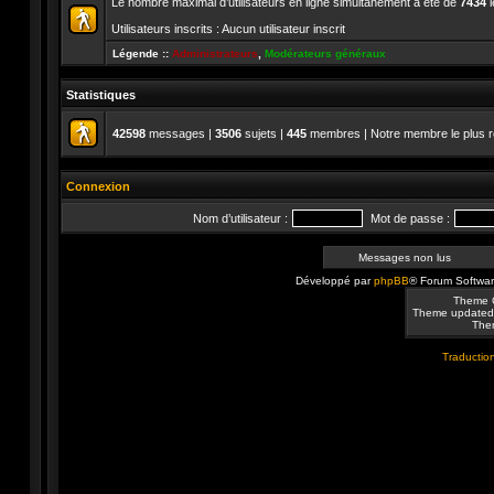
Le nombre maximal d’utilisateurs en ligne simultanément a été de
7434
l
Utilisateurs inscrits : Aucun utilisateur inscrit
Légende ::
Administrateurs
,
Modérateurs généraux
Statistiques
42598
messages |
3506
sujets |
445
membres | Notre membre le plus r
Connexion
Nom d’utilisateur :
Mot de passe :
Messages non lus
Développé par
phpBB
® Forum Softwa
Theme 
Theme updated
Them
Traduction