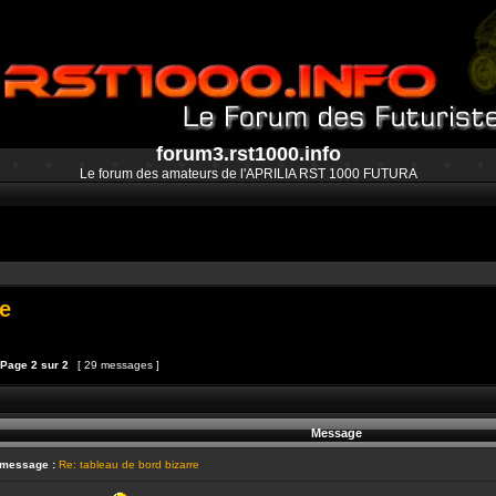
forum3.rst1000.info
Le forum des amateurs de l'APRILIA RST 1000 FUTURA
re
Page
2
sur
2
[ 29 messages ]
et
épondre au sujet
Message
 message :
Re: tableau de bord bizarre