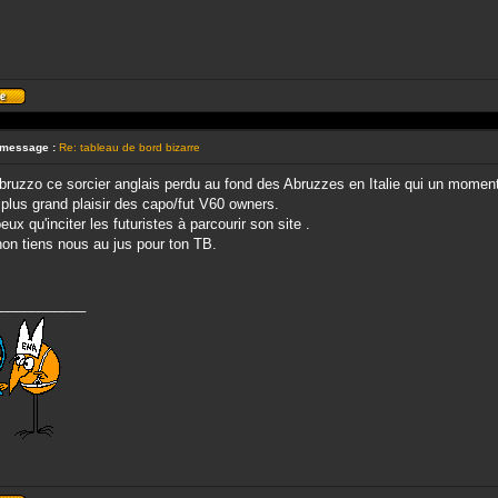
Profil
 message :
Re: tableau de bord bizarre
ruzzo ce sorcier anglais perdu au fond des Abruzzes en Italie qui un moment 
 plus grand plaisir des capo/fut V60 owners.
eux qu'inciter les futuristes à parcourir son site .
on tiens nous au jus pour ton TB.
___________