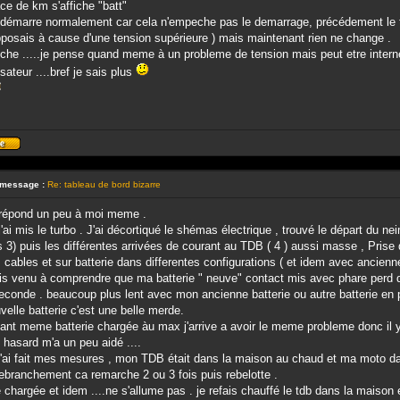
ace de km s'affiche "batt"
e démarre normalement car cela n'empeche pas le demarrage, précédement le t
pposais à cause d'une tension supérieure ) mais maintenant rien ne change .
eche .....je pense quand meme à un probleme de tension mais peut etre interne
ateur ....bref je sais plus
Profil
 message :
Re: tableau de bord bizarre
répond un peu à moi meme .
'ai mis le turbo . J'ai décortiqué le shémas électrique , trouvé le départ du ne
 3) puis les différentes arrivées de courant au TDB ( 4 ) aussi masse , Prise
 cables et sur batterie dans differentes configurations ( et idem avec ancienne 
is venu à comprendre que ma batterie " neuve" contact mis avec phare perd de 
econde . beaucoup plus lent avec mon ancienne batterie ou autre batterie en p
elle batterie c'est une belle merde.
nt meme batterie chargée àu max j'arrive a avoir le meme probleme donc il y
 hasard m'a un peu aidé ....
j'ai fait mes mesures , mon TDB était dans la maison au chaud et ma moto da
ebranchement ca remarche 2 ou 3 fois puis rebelotte .
e chargée et idem ....ne s'allume pas . je refais chauffé le tdb dans la maison