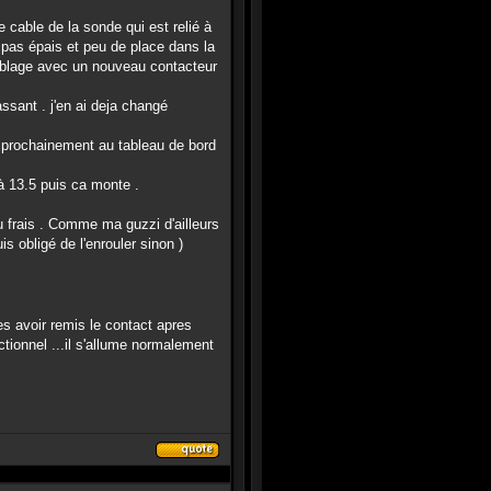
e cable de la sonde qui est relié à
st pas épais et peu de place dans la
cablage avec un nouveau contacteur
ssant . j'en ai deja changé
re prochainement au tableau de bord
 à 13.5 puis ca monte .
au frais . Comme ma guzzi d'ailleurs
uis obligé de l'enrouler sinon )
es avoir remis le contact apres
ctionnel ...il s'allume normalement
Répondre
en
citant