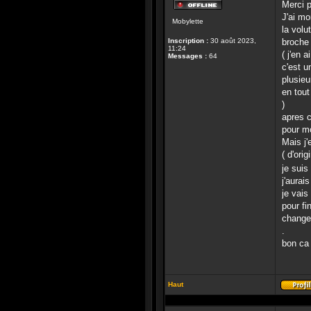
Merci 
Hors-
J'ai mo
Mobylette
ligne
la volu
Inscription :
30 août 2023,
broche 
11:24
( j'en a
Messages :
64
c'est u
plusieu
en tout
)
apres c
pour mo
Mais j'
( d'ori
je suis
j'aurai
je vais
pour fi
changem
.
bon ca 
Haut