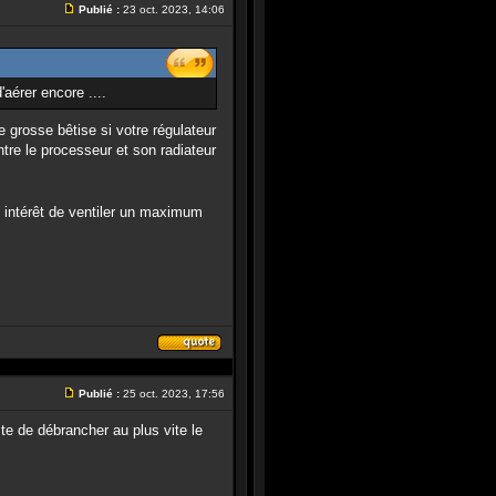
Publié :
23 oct. 2023, 14:06
le
Message
message
d'aérer encore ....
e grosse bêtise si votre régulateur
ntre le processeur et son radiateur
z intérêt de ventiler un maximum
Répondre
en
citant
Publié :
25 oct. 2023, 17:56
le
Message
message
te de débrancher au plus vite le