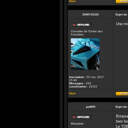
Haut
DANY10110
Sujet du
Une min
Hors-
Chevalier de l'Ordre des
ligne
Futuristes
Inscription :
02 nov. 2017,
15:49
Messages :
433
Localisation :
10110
Haut
pat855
Sujet du
Bonjour
Hors-
bien bo
Mobylette
ligne
Le TDB