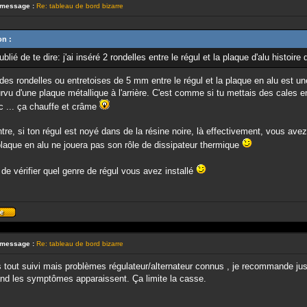
 message :
Re: tableau de bord bizarre
on :
oublié de te dire: j'ai inséré 2 rondelles entre le régul et la plaque d'alu histoire 
des rondelles ou entretoises de 5 mm entre le régul et la plaque en alu est un
rvu d'une plaque métallique à l'arrière. C'est comme si tu mettais des cales e
c ... ça chauffe et crâme
tre, si ton régul est noyé dans de la résine noire, là effectivement, vous ave
plaque en alu ne jouera pas son rôle de dissipateur thermique
de vérifier quel genre de régul vous avez installé
Profil
 message :
Re: tableau de bord bizarre
s tout suivi mais problèmes régulateur/alternateur connus , je recommande jus
nd les symptômes apparaissent. Ça limite la casse.