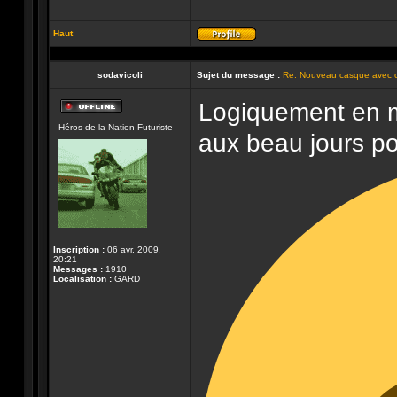
Haut
Profil
sodavicoli
Sujet du message :
Re: Nouveau casque avec 
Logiquement en m
Hors-
Héros de la Nation Futuriste
ligne
aux beau jours pou
Inscription :
06 avr. 2009,
20:21
Messages :
1910
Localisation :
GARD