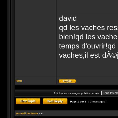
______________
david
qd les vaches res
bien!qd les vache
temps d'ouvrir!qd
vaches,il est dÃ©j
Haut
Profil
Afficher les messages publiés depuis :
Page
1
sur
1
[ 3 messages ]
Publier un nouveau sujet
Répondre au sujet
Accueil du forum
»
»