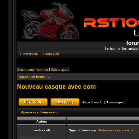
foru
Le forum des amate
Inscription
Connexion
Sujets sans réponse
|
Sujets actifs
Accueil du forum
»
»
Nouveau casque avec com
Page
1
sur
1
[ 3 messages ]
Publier un nouveau sujet
Répondre au sujet
Aperçu avant impression
Auteur
sodavicoli
Sujet du message :
Nouveau casque avec com