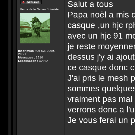
Salut a tous
Hors-
Héros de la Nation Futuriste
ligne
Papa noël a mis
casque ,un hjc rph
avec un hjc 91 mo
je reste moyennem
Inscription :
06 avr. 2009,
dessus j'y ai ajo
20:21
Messages :
1910
Localisation :
GARD
ce casque donc c
J'ai pris le mesh 
sommes quelques u
vraiment pas mal 
verrons donc a l'
Je vous ferai un pe