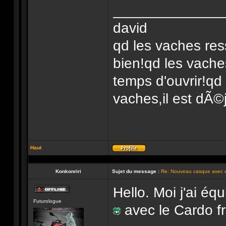
______________
david
qd les vaches res
bien!qd les vache
temps d'ouvrir!qd
vaches,il est dÃ©j
Haut
Profil
Konkonriri
Sujet du message :
Re: Nouveau casque avec 
Hello. Moi j'ai 
Hors-
Futurologue
ligne
avec le Cardo f