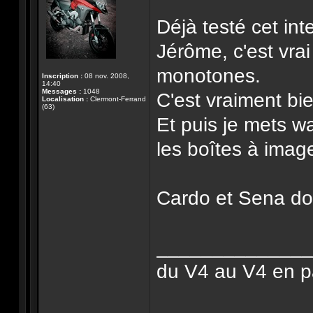
Déjà testé cet in
Jérôme, c'est vrai
monotones.
Inscription :
08 nov. 2008,
14:40
Messages :
1048
C'est vraiment bi
Localisation :
Clermont-Ferrand
(63)
Et puis je mets w
les boîtes à imag
Cardo et Sena doi
______________
du V4 au V4 en pa