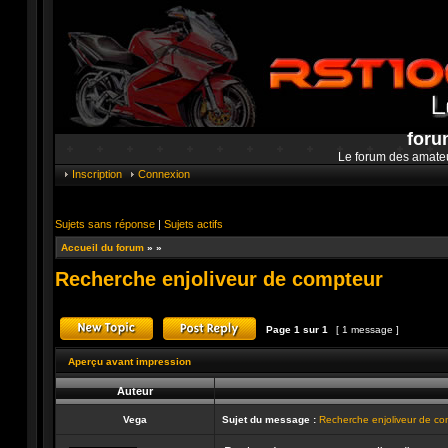
foru
Le forum des amate
Inscription
Connexion
Sujets sans réponse
|
Sujets actifs
Accueil du forum
»
»
Recherche enjoliveur de compteur
Page
1
sur
1
[ 1 message ]
Publier un nouveau sujet
Répondre au sujet
Aperçu avant impression
Auteur
Vega
Sujet du message :
Recherche enjoliveur de co