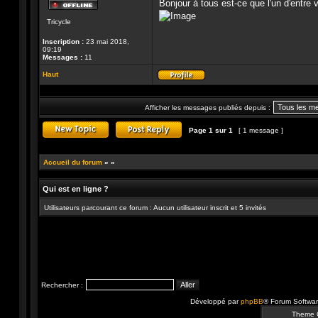
Bonjour à tous est-ce que l'un d'entre
Hors-
Tricycle
ligne
Inscription :
23 mai 2018,
09:19
Messages :
11
Haut
Profil
Afficher les messages publiés depuis :
Page
1
sur
1
[ 1 message ]
Publier un nouveau sujet
Répondre au sujet
Accueil du forum
»
»
Qui est en ligne ?
Utilisateurs parcourant ce forum : Aucun utilisateur inscrit et 5 invités
Rechercher :
Développé par
phpBB
® Forum Softwa
Theme 